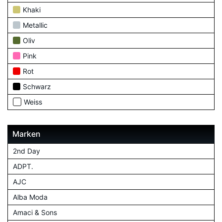
Khaki
Metallic
Oliv
Pink
Rot
Schwarz
Weiss
Marken
2nd Day
ADPT.
AJC
Alba Moda
Amaci & Sons