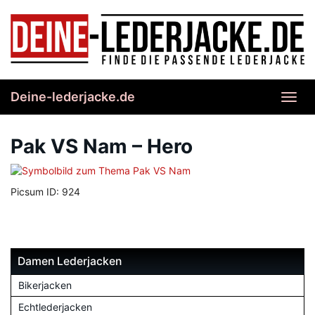
Skip
to
main
content
Deine-lederjacke.de
Toggl
navig
Pak VS Nam – Hero
Picsum ID: 924
Damen Lederjacken
Bikerjacken
Echtlederjacken