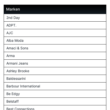
Marken
2nd Day
ADPT.
AJC
Alba Moda
Amaci & Sons
Arma
Armani Jeans
Ashley Brooke
Baldessarini
Barbour International
Be Edgy
Belstaff
Best Connections