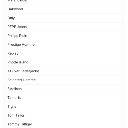
Marc O’Polo
Oakwood
Only
PEPE Jeans
Philipp Plein
Prestige Homme
Replay
Rhode Island
s.Oliver Lederjacke
Selected Homme
Strellson
Tamaris
Tigha
Tom Tailor
Tommy Hilfiger