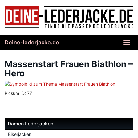
Skip
to
main
content
Deine-lederjacke.de
Toggl
navig
Massenstart Frauen Biathlon –
Hero
Picsum ID: 77
Damen Lederjacken
Bikerjacken