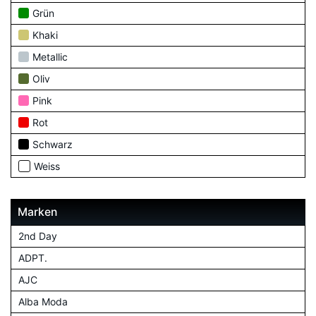
Grün
Khaki
Metallic
Oliv
Pink
Rot
Schwarz
Weiss
Marken
2nd Day
ADPT.
AJC
Alba Moda