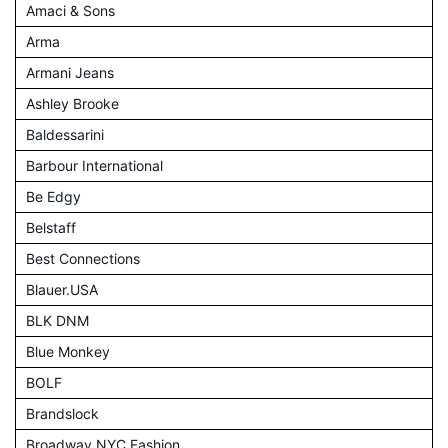
Amaci & Sons
Arma
Armani Jeans
Ashley Brooke
Baldessarini
Barbour International
Be Edgy
Belstaff
Best Connections
Blauer.USA
BLK DNM
Blue Monkey
BOLF
Brandslock
Broadway NYC Fashion