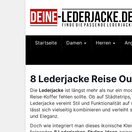
Skip
to
main
content
Startseite
Damen
Herren
An
8 Lederjacke Reise Out
Die
Lederjacke
ist längst mehr als nur ein mod
Reise-Koffer fehlen sollte. Ob auf Städtetri
Lederjacke vereint Stil und Funktionalität au
lässt sich vielseitig kombinieren und verleih
und Eleganz.
Doch wie integriert man dieses ikonische Kle