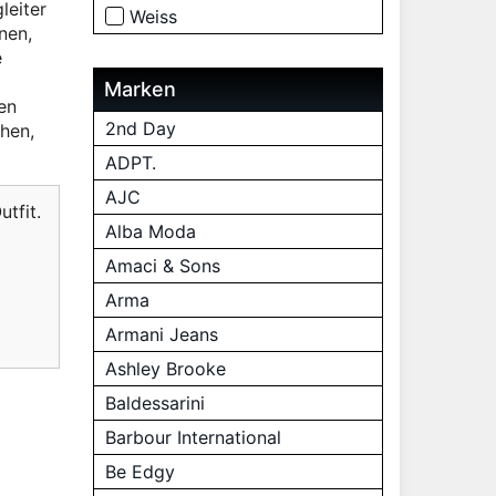
leiter
Weiss
nen,
e
Marken
en
2nd Day
hen,
ADPT.
AJC
tfit.
Alba Moda
Amaci & Sons
Arma
Armani Jeans
Ashley Brooke
Baldessarini
Barbour International
Be Edgy