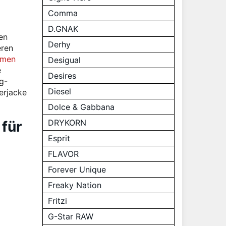
Comma
D.GNAK
en
Derhy
eren
hmen
Desigual
e
Desires
g-
Diesel
erjacke
Dolce & Gabbana
DRYKORN
für
Esprit
FLAVOR
Forever Unique
Freaky Nation
Fritzi
G-Star RAW