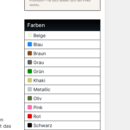
Provision – für dich ändert sich am Preis
nichts.
Farben
Beige
Blau
Braun
Grau
Grün
Khaki
Metallic
Oliv
Pink
Rot
en
Schwarz
t das