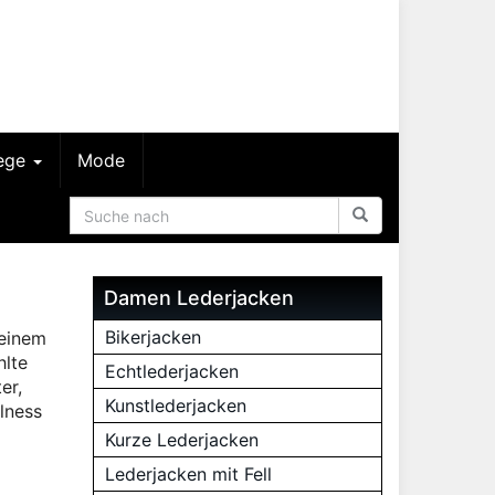
lege
Mode
Damen Lederjacken
Bikerjacken
keinem
hlte
Echtlederjacken
er,
Kunstlederjacken
olness
Kurze Lederjacken
Lederjacken mit Fell