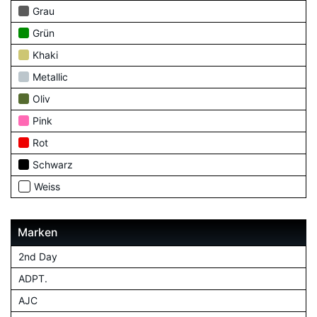
Grau
Grün
Khaki
Metallic
Oliv
Pink
Rot
Schwarz
Weiss
Marken
2nd Day
ADPT.
AJC