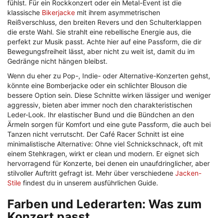
fühlst. Für ein Rockkonzert oder ein Metal-Event ist die
klassische
Bikerjacke
mit ihrem asymmetrischen
Reißverschluss, den breiten Revers und den Schulterklappen
die erste Wahl. Sie strahlt eine rebellische Energie aus, die
perfekt zur Musik passt. Achte hier auf eine Passform, die dir
Bewegungsfreiheit lässt, aber nicht zu weit ist, damit du im
Gedränge nicht hängen bleibst.
Wenn du eher zu Pop-, Indie- oder Alternative-Konzerten gehst,
könnte eine Bomberjacke oder ein schlichter Blouson die
bessere Option sein. Diese Schnitte wirken lässiger und weniger
aggressiv, bieten aber immer noch den charakteristischen
Leder-Look. Ihr elastischer Bund und die Bündchen an den
Ärmeln sorgen für Komfort und eine gute Passform, die auch bei
Tanzen nicht verrutscht. Der Café Racer Schnitt ist eine
minimalistische Alternative: Ohne viel Schnickschnack, oft mit
einem Stehkragen, wirkt er clean und modern. Er eignet sich
hervorragend für Konzerte, bei denen ein unaufdringlicher, aber
stilvoller Auftritt gefragt ist. Mehr über verschiedene
Jacken-
Stile
findest du in unserem ausführlichen Guide.
Farben und Lederarten: Was zum
Konzert passt