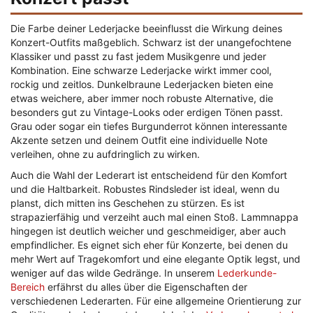
Die Farbe deiner Lederjacke beeinflusst die Wirkung deines
Konzert-Outfits maßgeblich. Schwarz ist der unangefochtene
Klassiker und passt zu fast jedem Musikgenre und jeder
Kombination. Eine schwarze Lederjacke wirkt immer cool,
rockig und zeitlos. Dunkelbraune Lederjacken bieten eine
etwas weichere, aber immer noch robuste Alternative, die
besonders gut zu Vintage-Looks oder erdigen Tönen passt.
Grau oder sogar ein tiefes Burgunderrot können interessante
Akzente setzen und deinem Outfit eine individuelle Note
verleihen, ohne zu aufdringlich zu wirken.
Auch die Wahl der Lederart ist entscheidend für den Komfort
und die Haltbarkeit. Robustes Rindsleder ist ideal, wenn du
planst, dich mitten ins Geschehen zu stürzen. Es ist
strapazierfähig und verzeiht auch mal einen Stoß. Lammnappa
hingegen ist deutlich weicher und geschmeidiger, aber auch
empfindlicher. Es eignet sich eher für Konzerte, bei denen du
mehr Wert auf Tragekomfort und eine elegante Optik legst, und
weniger auf das wilde Gedränge. In unserem
Lederkunde-
Bereich
erfährst du alles über die Eigenschaften der
verschiedenen Lederarten. Für eine allgemeine Orientierung zur