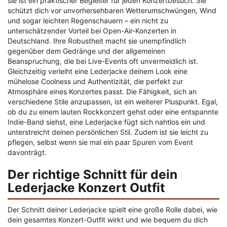
sie ist ein praktischer Begleiter für jeden Konzertbesuch. Sie
schützt dich vor unvorhersehbaren Wetterumschwüngen, Wind
und sogar leichten Regenschauern – ein nicht zu
unterschätzender Vorteil bei Open-Air-Konzerten in
Deutschland. Ihre Robustheit macht sie unempfindlich
gegenüber dem Gedränge und der allgemeinen
Beanspruchung, die bei Live-Events oft unvermeidlich ist.
Gleichzeitig verleiht eine Lederjacke deinem Look eine
mühelose Coolness und Authentizität, die perfekt zur
Atmosphäre eines Konzertes passt. Die Fähigkeit, sich an
verschiedene Stile anzupassen, ist ein weiterer Pluspunkt. Egal,
ob du zu einem lauten Rockkonzert gehst oder eine entspannte
Indie-Band siehst, eine Lederjacke fügt sich nahtlos ein und
unterstreicht deinen persönlichen Stil. Zudem ist sie leicht zu
pflegen, selbst wenn sie mal ein paar Spuren vom Event
davonträgt.
Der richtige Schnitt für dein
Lederjacke Konzert Outfit
Der Schnitt deiner Lederjacke spielt eine große Rolle dabei, wie
dein gesamtes Konzert-Outfit wirkt und wie bequem du dich