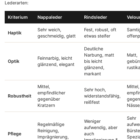
Lederarten:
Kriterium
Nappaleder
Rindsleder
Velou
Sehr weich,
Fest, robust, oft
Samtig
Haptik
geschmeidig, glatt
etwas steifer
offenp
Deutliche
Narbung, matt
Matt,
Feinnarbig, leicht
Optik
bis leicht
gebürs
glänzend, elegant
glänzend,
rustika
markant
Mittel,
Mittel,
Sehr hoch,
empfindlicher
empfin
Robustheit
widerstandsfähig,
gegenüber
gegen
reißfest
Kratzern
Nässe
Sehr
Weniger
Regelmäßige
aufwe
aufwendig, aber
Reinigung,
Bürste
Pflege
auch
Imprägnierung,
Spezia
Imprägnierung &