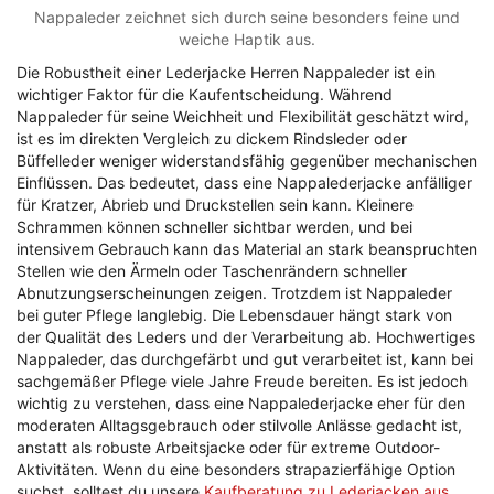
Nappaleder zeichnet sich durch seine besonders feine und
weiche Haptik aus.
Die Robustheit einer Lederjacke Herren Nappaleder ist ein
wichtiger Faktor für die Kaufentscheidung. Während
Nappaleder für seine Weichheit und Flexibilität geschätzt wird,
ist es im direkten Vergleich zu dickem Rindsleder oder
Büffelleder weniger widerstandsfähig gegenüber mechanischen
Einflüssen. Das bedeutet, dass eine Nappalederjacke anfälliger
für Kratzer, Abrieb und Druckstellen sein kann. Kleinere
Schrammen können schneller sichtbar werden, und bei
intensivem Gebrauch kann das Material an stark beanspruchten
Stellen wie den Ärmeln oder Taschenrändern schneller
Abnutzungserscheinungen zeigen. Trotzdem ist Nappaleder
bei guter Pflege langlebig. Die Lebensdauer hängt stark von
der Qualität des Leders und der Verarbeitung ab. Hochwertiges
Nappaleder, das durchgefärbt und gut verarbeitet ist, kann bei
sachgemäßer Pflege viele Jahre Freude bereiten. Es ist jedoch
wichtig zu verstehen, dass eine Nappalederjacke eher für den
moderaten Alltagsgebrauch oder stilvolle Anlässe gedacht ist,
anstatt als robuste Arbeitsjacke oder für extreme Outdoor-
Aktivitäten. Wenn du eine besonders strapazierfähige Option
suchst, solltest du unsere
Kaufberatung zu Lederjacken aus