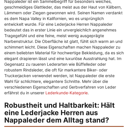
Nappaleder ist ein Sammelbegriff für besonders weiches,
geschmeidiges Glattleder, das meist aus der Haut von Kälbern,
Lämmern oder Ziegen gewonnen wird. Seinen Namen verdankt
es dem Napa Valley in Kalifornien, wo es ursprünglich
entwickelt wurde. Für eine Lederjacke Herren Nappaleder
bedeutet das in erster Linie ein unvergleichlich angenehmes
Tragegefühl und eine feine, meist wenig ausgeprägte
Narbenstruktur. Die Oberfläche ist glatt, fühlt sich warm an und
schimmert leicht. Diese Eigenschaften machen Nappaleder zu
einem beliebten Material für hochwertige Bekleidung, da es sich
elegant drapieren lässt und eine luxuriöse Ausstrahlung hat. Im
Gegensatz zu raueren Lederarten wie Büffelleder oder
robustem Rindsleder, die oft für markantere Biker- oder
Truckerjacken verwendet werden, ist Nappaleder die erste
Wahl für schlichtere, elegantere Schnitte. Mehr über die
verschiedenen Eigenschaften und Gerbverfahren von Leder
erfährst du in unserer
Lederkunde-Kategorie
.
Robustheit und Haltbarkeit: Hält
eine Lederjacke Herren aus
Nappaleder dem Alltag stand?