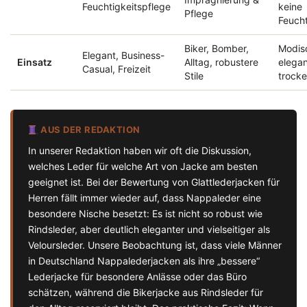
Feuchtigkeitspflege
keine
Pflege
Feucht
Biker, Bomber,
Modis
Elegant, Business-
Einsatz
Alltag, robustere
elegan
Casual, Freizeit
Stile
trock
AUS DER REDAKTION
In unserer Redaktion haben wir oft die Diskussion,
welches Leder für welche Art von Jacke am besten
geeignet ist. Bei der Bewertung von Glattlederjacken für
Herren fällt immer wieder auf, dass Nappaleder eine
besondere Nische besetzt: Es ist nicht so robust wie
Rindsleder, aber deutlich eleganter und vielseitiger als
Veloursleder. Unsere Beobachtung ist, dass viele Männer
in Deutschland Nappalederjacken als ihre „bessere“
Lederjacke für besondere Anlässe oder das Büro
schätzen, während die Bikerjacke aus Rindsleder für