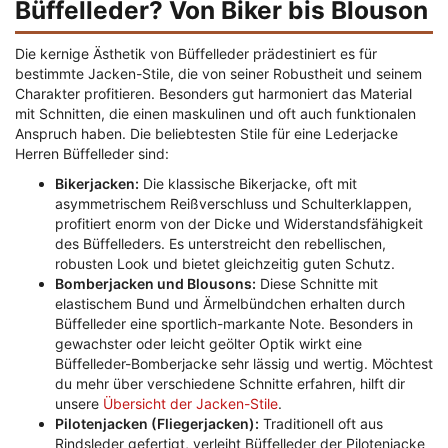
Büffelleder? Von Biker bis Blouson
Die kernige Ästhetik von Büffelleder prädestiniert es für
bestimmte Jacken-Stile, die von seiner Robustheit und seinem
Charakter profitieren. Besonders gut harmoniert das Material
mit Schnitten, die einen maskulinen und oft auch funktionalen
Anspruch haben. Die beliebtesten Stile für eine Lederjacke
Herren Büffelleder sind:
Bikerjacken:
Die klassische Bikerjacke, oft mit
asymmetrischem Reißverschluss und Schulterklappen,
profitiert enorm von der Dicke und Widerstandsfähigkeit
des Büffelleders. Es unterstreicht den rebellischen,
robusten Look und bietet gleichzeitig guten Schutz.
Bomberjacken und Blousons:
Diese Schnitte mit
elastischem Bund und Ärmelbündchen erhalten durch
Büffelleder eine sportlich-markante Note. Besonders in
gewachster oder leicht geölter Optik wirkt eine
Büffelleder-Bomberjacke sehr lässig und wertig. Möchtest
du mehr über verschiedene Schnitte erfahren, hilft dir
unsere
Übersicht der Jacken-Stile
.
Pilotenjacken (Fliegerjacken):
Traditionell oft aus
Rindsleder gefertigt, verleiht Büffelleder der Pilotenjacke