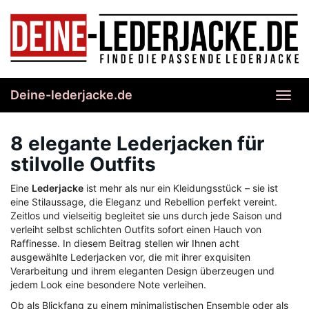
Skip
to
main
content
Deine-lederjacke.de
Toggl
navig
8 elegante Lederjacken für
stilvolle Outfits
Eine
Lederjacke
ist mehr als nur ein Kleidungsstück – sie ist
eine Stilaussage, die Eleganz und Rebellion perfekt vereint.
Zeitlos und vielseitig begleitet sie uns durch jede Saison und
verleiht selbst schlichten Outfits sofort einen Hauch von
Raffinesse. In diesem Beitrag stellen wir Ihnen acht
ausgewählte Lederjacken vor, die mit ihrer exquisiten
Verarbeitung und ihrem eleganten Design überzeugen und
jedem Look eine besondere Note verleihen.
Ob als Blickfang zu einem minimalistischen Ensemble oder als