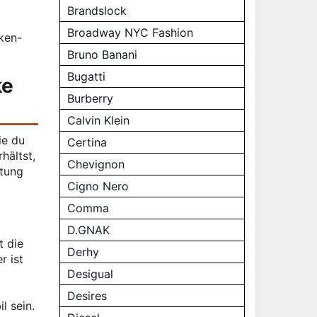
Brandslock
Broadway NYC Fashion
ken-
Bruno Banani
Bugatti
ke
Burberry
Calvin Klein
ie du
Certina
hältst,
Chevignon
itung
Cigno Nero
Comma
D.GNAK
t die
Derhy
r ist
Desigual
Desires
l sein.