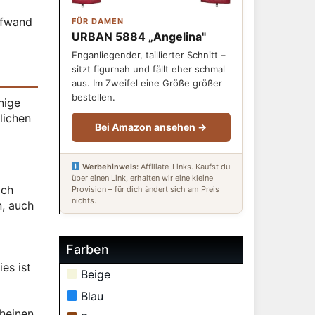
ufwand
FÜR DAMEN
URBAN 5884 „Angelina"
Enganliegender, taillierter Schnitt –
sitzt figurnah und fällt eher schmal
aus. Im Zweifel eine Größe größer
bestellen.
nige
lichen
Bei Amazon ansehen →
Werbehinweis:
Affiliate-Links. Kaufst du
über einen Link, erhalten wir eine kleine
ich
Provision – für dich ändert sich am Preis
nichts.
, auch
Farben
es ist
Beige
Blau
cheinen