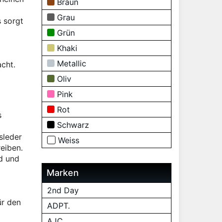
Braun
Grau
s sorgt
Grün
Khaki
Metallic
cht.
Oliv
Pink
Rot
s
Schwarz
sleder
Weiss
reiben.
d und
Marken
2nd Day
ür den
ADPT.
AJC