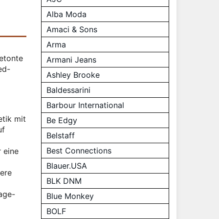
Alba Moda
Amaci & Sons
Arma
betonte
Armani Jeans
ed-
Ashley Brooke
Baldessarini
Barbour International
tik mit
Be Edgy
uf
Belstaff
Best Connections
 eine
Blauer.USA
gere
BLK DNM
age-
Blue Monkey
BOLF