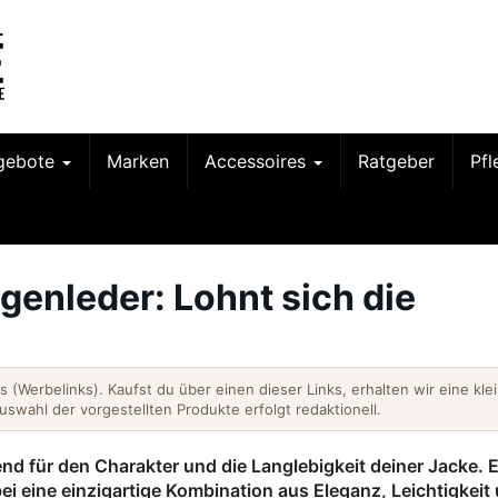
gebote
Marken
Accessoires
Ratgeber
Pf
enleder: Lohnt sich die
nks (Werbelinks). Kaufst du über einen dieser Links, erhalten wir eine kle
Auswahl der vorgestellten Produkte erfolgt redaktionell.
end für den Charakter und die Langlebigkeit deiner Jacke. 
i eine einzigartige Kombination aus Eleganz, Leichtigkeit