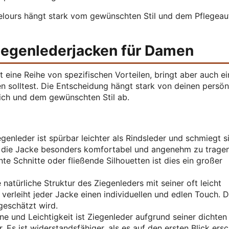
lours hängt stark vom gewünschten Stil und dem Pflegea
Ziegenlederjacken für Damen
 eine Reihe von spezifischen Vorteilen, bringt aber auch ei
n solltest. Die Entscheidung hängt stark von deinen persön
ich und dem gewünschten Stil ab.
genleder ist spürbar leichter als Rindsleder und schmiegt s
 die Jacke besonders komfortabel und angenehm zu tragen
te Schnitte oder fließende Silhouetten ist dies ein großer
 natürliche Struktur des Ziegenleders mit seiner oft leicht
erleiht jeder Jacke einen individuellen und edlen Touch. Di
geschätzt wird.
e und Leichtigkeit ist Ziegenleder aufgrund seiner dichten
r. Es ist widerstandsfähiger, als es auf den ersten Blick ers