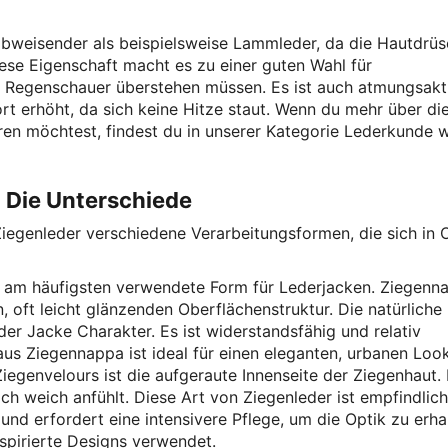
bweisender als beispielsweise Lammleder, da die Hautdrüs
iese Eigenschaft macht es zu einer guten Wahl für
n Regenschauer überstehen müssen. Es ist auch atmungsakti
t erhöht, da sich keine Hitze staut. Wenn du mehr über di
en möchtest, findest du in unserer Kategorie Lederkunde w
 Die Unterschiede
Ziegenleder verschiedene Verarbeitungsformen, die sich in 
e am häufigsten verwendete Form für Lederjacken. Ziegenna
n, oft leicht glänzenden Oberflächenstruktur. Die natürliche
der Jacke Charakter. Es ist widerstandsfähig und relativ
us Ziegennappa ist ideal für einen eleganten, urbanen Look
iegenvelours ist die aufgeraute Innenseite der Ziegenhaut. 
ich weich anfühlt. Diese Art von Ziegenleder ist empfindlich
d erfordert eine intensivere Pflege, um die Optik zu erha
nspirierte Designs verwendet.