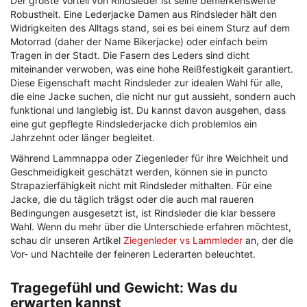
Der größte Vorteil von Rindsleder ist seine bemerkenswerte
Robustheit. Eine Lederjacke Damen aus Rindsleder hält den
Widrigkeiten des Alltags stand, sei es bei einem Sturz auf dem
Motorrad (daher der Name Bikerjacke) oder einfach beim
Tragen in der Stadt. Die Fasern des Leders sind dicht
miteinander verwoben, was eine hohe Reißfestigkeit garantiert.
Diese Eigenschaft macht Rindsleder zur idealen Wahl für alle,
die eine Jacke suchen, die nicht nur gut aussieht, sondern auch
funktional und langlebig ist. Du kannst davon ausgehen, dass
eine gut gepflegte Rindslederjacke dich problemlos ein
Jahrzehnt oder länger begleitet.
Während Lammnappa oder Ziegenleder für ihre Weichheit und
Geschmeidigkeit geschätzt werden, können sie in puncto
Strapazierfähigkeit nicht mit Rindsleder mithalten. Für eine
Jacke, die du täglich trägst oder die auch mal raueren
Bedingungen ausgesetzt ist, ist Rindsleder die klar bessere
Wahl. Wenn du mehr über die Unterschiede erfahren möchtest,
schau dir unseren Artikel
Ziegenleder vs Lammleder
an, der die
Vor- und Nachteile der feineren Lederarten beleuchtet.
Tragegefühl und Gewicht: Was du
erwarten kannst