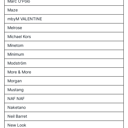
Marc O'Polo
Maze
mbyM VALENTINE
Melrose
Michael Kors
Minetom
Minimum
Modström
More & More
Morgan
Mustang
NAF NAF
Naketano
Neil Barret
New Look