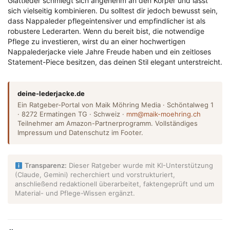
Glattleder schmiegt sich angenehm an den Körper und lässt
sich vielseitig kombinieren. Du solltest dir jedoch bewusst sein,
dass Nappaleder pflegeintensiver und empfindlicher ist als
robustere Lederarten. Wenn du bereit bist, die notwendige
Pflege zu investieren, wirst du an einer hochwertigen
Nappalederjacke viele Jahre Freude haben und ein zeitloses
Statement-Piece besitzen, das deinen Stil elegant unterstreicht.
deine-lederjacke.de
Ein Ratgeber-Portal von Maik Möhring Media · Schöntalweg 1
· 8272 Ermatingen TG · Schweiz ·
mm@maik-moehring.ch
Teilnehmer am Amazon-Partnerprogramm. Vollständiges
Impressum und Datenschutz im Footer.
Transparenz:
Dieser Ratgeber wurde mit KI-Unterstützung
(Claude, Gemini) recherchiert und vorstrukturiert,
anschließend redaktionell überarbeitet, faktengeprüft und um
Material- und Pflege-Wissen ergänzt.