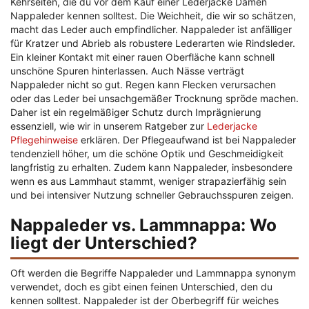
Kehrseiten, die du vor dem Kauf einer Lederjacke Damen
Nappaleder kennen solltest. Die Weichheit, die wir so schätzen,
macht das Leder auch empfindlicher. Nappaleder ist anfälliger
für Kratzer und Abrieb als robustere Lederarten wie Rindsleder.
Ein kleiner Kontakt mit einer rauen Oberfläche kann schnell
unschöne Spuren hinterlassen. Auch Nässe verträgt
Nappaleder nicht so gut. Regen kann Flecken verursachen
oder das Leder bei unsachgemäßer Trocknung spröde machen.
Daher ist ein regelmäßiger Schutz durch Imprägnierung
essenziell, wie wir in unserem Ratgeber zur
Lederjacke
Pflegehinweise
erklären. Der Pflegeaufwand ist bei Nappaleder
tendenziell höher, um die schöne Optik und Geschmeidigkeit
langfristig zu erhalten. Zudem kann Nappaleder, insbesondere
wenn es aus Lammhaut stammt, weniger strapazierfähig sein
und bei intensiver Nutzung schneller Gebrauchsspuren zeigen.
Nappaleder vs. Lammnappa: Wo
liegt der Unterschied?
Oft werden die Begriffe Nappaleder und Lammnappa synonym
verwendet, doch es gibt einen feinen Unterschied, den du
kennen solltest. Nappaleder ist der Oberbegriff für weiches