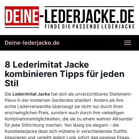
Skip
to
main
content
Deine-lederjacke.de
Toggl
navig
8 Lederimitat Jacke
kombinieren Tipps für jeden
Stil
Die
Lederimitat Jacke
hat sich als unverzichtbares Statement-
Piece in der modernen Garderobe etabliert. Anders als ihre
echte Lederverwandte überzeugt sie nicht nur durch ihren
erschwinglichen Preis, sondern auch durch ihre vielseitigen
Kombinationsmöglichkeiten, die sie zu einem wahren Allrounder
für jede Stilrichtung machen. Von lässig bis elegant – die
Kunstlederjacke lässt sich mühelos in verschiedenste Outfits
integrieren und verleiht jedem Look sofort das gewisse Etwas.