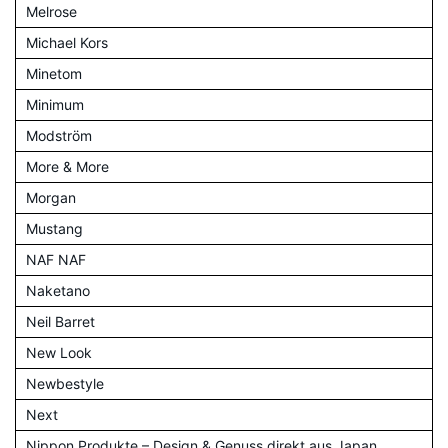
Melrose
Michael Kors
Minetom
Minimum
Modström
More & More
Morgan
Mustang
NAF NAF
Naketano
Neil Barret
New Look
Newbestyle
Next
Nippon Produkte – Design & Genuss direkt aus Japan