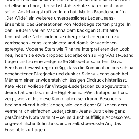
rebellischen Look, der selbst Jahrzehnte später nichts von
seiner Anziehungskraft verloren hat. Marlon Brando schuf in
„Der Wilde“ ein weiteres unvergessliches Leder-Jeans-
Ensemble, das Generationen von Modebegeisterten prägte. In
den 1980ern verlieh Madonna dem kackigen Outfit eine
feministische Note, indem sie übergroße Lederjacken zu
zerrissenen Jeans kombinierte und damit Konventionen
sprengte. Moderne Stars wie Rihanna interpretieren den Look
neu, indem sie etwa cropped Lederjacken zu High-Waist-Jeans
tragen und so eine zeitgemäße Silhouette schaffen. David
Beckham beweist regelmäßig, dass die Kombination aus schmal
geschnittener Bikerjacke und dunkler Skinny-Jeans auch bei
Männern einen unwiderstehlich lässigen Eindruck hinterlässt.
Kate Moss‘ Vorliebe für Vintage-Lederjacken zu abgewetzten
Jeans hat den Look in die High-Fashion-Welt katapultiert und
zeigt, wie zeitlos diese Kombination sein kann. Besonders
beeindruckend bleibt jedoch, wie jede dieser Stilikonen dem
vermeintlich einfachen Lederjacken-Jeans-Outfit eine ganz
persönliche Note verleiht – sei es durch auffällige Accessoires,
ungewöhnliche Schnitte oder die selbstbewusste Art, das
Ensemble zu tragen.