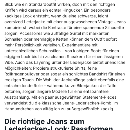
Blick wie ein Standardoutfit wirken, doch mit den richtigen
Kniffen wird daraus ein echter Hingucker. Ein besonders
kackiges Look entsteht, wenn du eine schwarze, leicht
oversized Lederjacke mit einer ausgewaschenen Vintage-Jeans
kombinierst, wobei die Kontraste für eine spannende Silhouette
sorgen. Accessoires wie auffällige Gürtel mit markanten
Schnallen oder mehrlagige Ketten können dem Outfit sofort
mehr Persönlichkeit verleihen. Experimentiere mit
unterschiedlichen Schuhstilen – von klobigen Boots für einen
edgigen Look bis hin zu cleanen Sneakern für einen lässigeren
Vibe. Auch das Layering unter der Lederjacke bietet unendliche
Möglichkeiten: Probiere strukturierte Shirts, feine
Rollkragenpullover oder sogar ein schlichtes Bandshirt für einen
rockigen Touch. Die Wahl der Jackenlänge spielt ebenfalls eine
entscheidende Rolle – während kurze Bikerjacken die Taille
betonen, sorgen längere Modelle für eine entspanntere
Ausstrahlung. Mit ein paar ausgewählten Statement-Pieces
verwandelst du die klassische Jeans-Lederjacken-Kombi im
Handumdrehen von alltäglich zu außergewöhnlich kackig.
Die richtige Jeans zum
Lederjacken-Look: Passformen