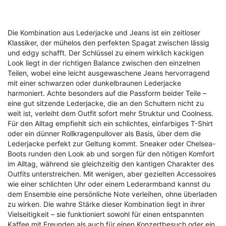
Die Kombination aus Lederjacke und Jeans ist ein zeitloser
Klassiker, der mühelos den perfekten Spagat zwischen lässig
und edgy schafft. Der Schlüssel zu einem wirklich kackigen
Look liegt in der richtigen Balance zwischen den einzelnen
Teilen, wobei eine leicht ausgewaschene Jeans hervorragend
mit einer schwarzen oder dunkelbraunen Lederjacke
harmoniert. Achte besonders auf die Passform beider Teile –
eine gut sitzende Lederjacke, die an den Schultern nicht zu
weit ist, verleiht dem Outfit sofort mehr Struktur und Coolness.
Für den Alltag empfiehlt sich ein schlichtes, einfarbiges T-Shirt
oder ein dünner Rollkragenpullover als Basis, über dem die
Lederjacke perfekt zur Geltung kommt. Sneaker oder Chelsea-
Boots runden den Look ab und sorgen für den nötigen Komfort
im Alltag, während sie gleichzeitig den kantigen Charakter des
Outfits unterstreichen. Mit wenigen, aber gezielten Accessoires
wie einer schlichten Uhr oder einem Lederarmband kannst du
dem Ensemble eine persönliche Note verleihen, ohne überladen
zu wirken. Die wahre Stärke dieser Kombination liegt in ihrer
Vielseitigkeit – sie funktioniert sowohl für einen entspannten
Kaffee mit Freunden als auch für einen Konzertbesuch oder ein