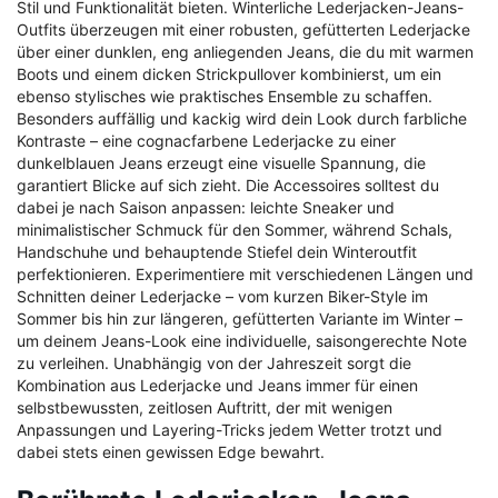
Stil und Funktionalität bieten. Winterliche Lederjacken-Jeans-
Outfits überzeugen mit einer robusten, gefütterten Lederjacke
über einer dunklen, eng anliegenden Jeans, die du mit warmen
Boots und einem dicken Strickpullover kombinierst, um ein
ebenso stylisches wie praktisches Ensemble zu schaffen.
Besonders auffällig und kackig wird dein Look durch farbliche
Kontraste – eine cognacfarbene Lederjacke zu einer
dunkelblauen Jeans erzeugt eine visuelle Spannung, die
garantiert Blicke auf sich zieht. Die Accessoires solltest du
dabei je nach Saison anpassen: leichte Sneaker und
minimalistischer Schmuck für den Sommer, während Schals,
Handschuhe und behauptende Stiefel dein Winteroutfit
perfektionieren. Experimentiere mit verschiedenen Längen und
Schnitten deiner Lederjacke – vom kurzen Biker-Style im
Sommer bis hin zur längeren, gefütterten Variante im Winter –
um deinem Jeans-Look eine individuelle, saisongerechte Note
zu verleihen. Unabhängig von der Jahreszeit sorgt die
Kombination aus Lederjacke und Jeans immer für einen
selbstbewussten, zeitlosen Auftritt, der mit wenigen
Anpassungen und Layering-Tricks jedem Wetter trotzt und
dabei stets einen gewissen Edge bewahrt.