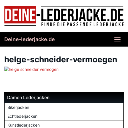
Skip
to
main
content
Deine-lederjacke.de
Toggl
navig
helge-schneider-vermoegen
Damen Lederjacken
Bikerjacken
Echtlederjacken
Kunstlederjacken