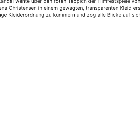
andal wehte über den roten Teppich der Filmfestspiele vo
na Christensen in einem gewagten, transparenten Kleid ers
nge Kleiderordnung zu kümmern und zog alle Blicke auf sic