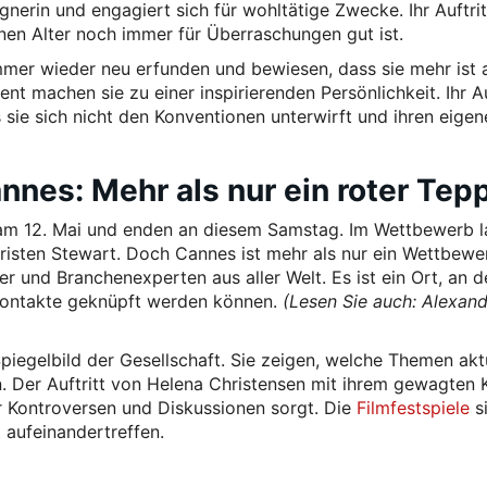
gnerin und engagiert sich für wohltätige Zwecke. Ihr Auftrit
enen Alter noch immer für Überraschungen gut ist.
immer wieder neu erfunden und bewiesen, dass sie mehr ist a
ent machen sie zu einer inspirierenden Persönlichkeit. Ihr Au
s sie sich nicht den Konventionen unterwirft und ihren eige
nnes: Mehr als nur ein roter Tep
 am 12. Mai und enden an diesem Samstag. Im Wettbewerb l
risten Stewart. Doch Cannes ist mehr als nur ein Wettbewe
ler und Branchenexperten aus aller Welt. Es ist ein Ort, an 
Kontakte geknüpft werden können.
(Lesen Sie auch: Alexan
piegelbild der Gesellschaft. Sie zeigen, welche Themen akt
 Der Auftritt von Helena Christensen mit ihrem gewagten K
für Kontroversen und Diskussionen sorgt. Die
Filmfestspiele
si
 aufeinandertreffen.