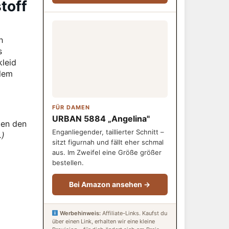
toff
h
s
kleid
llem
FÜR DAMEN
URBAN 5884 „Angelina"
ten den
Enganliegender, taillierter Schnitt –
…)
sitzt figurnah und fällt eher schmal
aus. Im Zweifel eine Größe größer
bestellen.
Bei Amazon ansehen →
Werbehinweis:
Affiliate-Links. Kaufst du
über einen Link, erhalten wir eine kleine