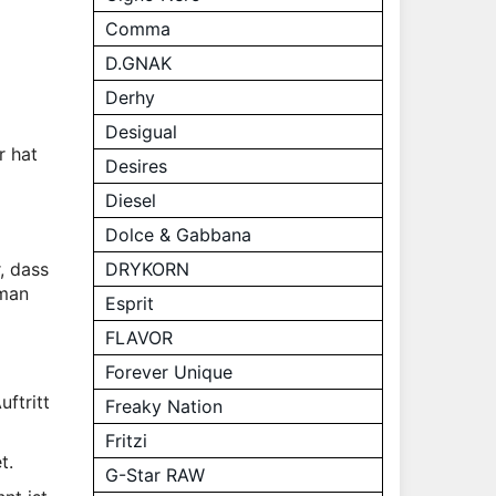
Comma
D.GNAK
Derhy
Desigual
r hat
Desires
Diesel
Dolce & Gabbana
DRYKORN
, dass
 man
Esprit
FLAVOR
Forever Unique
ftritt
Freaky Nation
Fritzi
t.
G-Star RAW