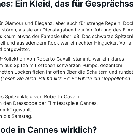
s: Ein Kleid, das für Gesprächss
ür Glamour und Eleganz, aber auch für strenge Regeln. Doc
u stören, als sie am Dienstagabend zur Vorführung des Film
as kaum etwas der Fantasie überließ. Das schwarze Spitzen
teil und ausladendem Rock war ein echter Hingucker. Vor a
lichtgewitter.
Kollektion von Roberto Cavalli stammt, war ein klares
um aus Spitze mit offenen schwarzen Pumps, dezentem
netten Locken fielen ihr offen über die Schultern und runde
.
(Lesen Sie auch: Bill Kaulitz Ex: Er Führte ein Doppelleben
es Spitzenkleid von Roberto Cavalli.
n den Dresscode der Filmfestspiele Cannes.
mark“ gewählt.
n bis Samstag.
code in Cannes wirklich?