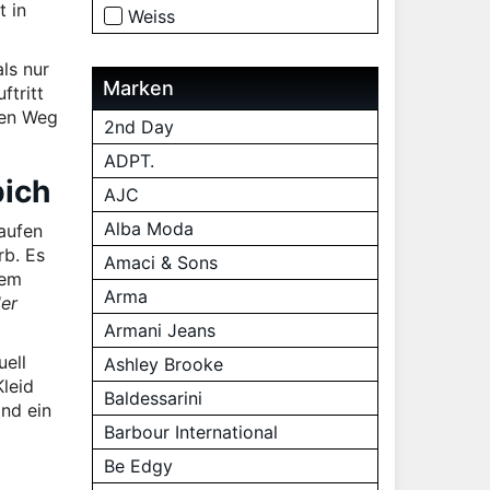
t in
Weiss
ls nur
Marken
ftritt
nen Weg
2nd Day
ADPT.
pich
AJC
Alba Moda
aufen
rb. Es
Amaci & Sons
dem
Arma
der
Armani Jeans
uell
Ashley Brooke
leid
Baldessarini
nd ein
Barbour International
Be Edgy