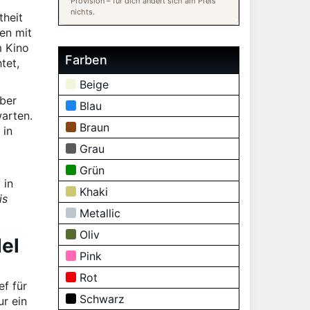
Provision – für dich ändert sich am Preis
nichts.
theit
en mit
m Kino
Farben
tet,
Beige
aber
Blau
warten.
Braun
 in
Grau
Grün
 in
Khaki
is
Metallic
Oliv
del
Pink
Rot
ef für
Schwarz
r ein