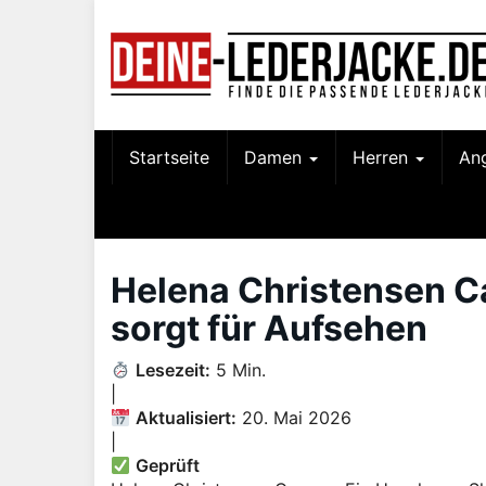
Skip
to
main
content
Startseite
Damen
Herren
An
Helena Christensen C
sorgt für Aufsehen
Lesezeit:
5 Min.
|
Aktualisiert:
20. Mai 2026
|
Geprüft