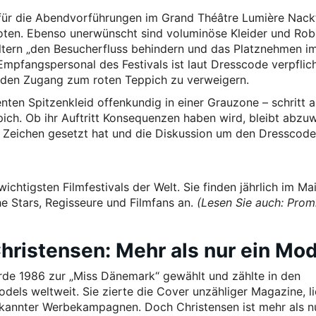
s für die Abendvorführungen im Grand Théâtre Lumière Nack
oten. Ebenso unerwünscht sind voluminöse Kleider und Rob
altern „den Besucherfluss behindern und das Platznehmen i
mpfangspersonal des Festivals ist laut Dresscode verpflich
n, den Zugang zum roten Teppich zu verweigern.
nten Spitzenkleid offenkundig in einer Grauzone – schritt 
pich. Ob ihr Auftritt Konsequenzen haben wird, bleibt abzu
in Zeichen gesetzt hat und die Diskussion um den Dresscode
ichtigsten Filmfestivals der Welt. Sie finden jährlich im Mai
he Stars, Regisseure und Filmfans an.
(Lesen Sie auch: Prom
Christensen: Mehr als nur ein Mo
urde 1986 zur „Miss Dänemark“ gewählt und zählte in den
els weltweit. Sie zierte die Cover unzähliger Magazine, li
kannter Werbekampagnen. Doch Christensen ist mehr als nu