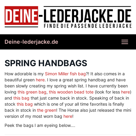
Skip
to
main
content
Deine-lederjacke.de
Toggl
navig
SPRING HANDBAGS
How adorable is my
Simon Miller fish bag
?! It also comes in a
beautiful green
here
. I love a great spring handbag and have
been slowly creating my spring wish list. I have currently been
loving
this green bag
,
this wooden bead tote
(look for less
here
)
and
this bag
that just came back in stock. Speaking of back in
stock
this bag
which is one of your all time favorites is finally
back in stock in
the green
! The Horse also just released the mini
version of my most worn bag
here
!
Peek the bags I am eyeing below….