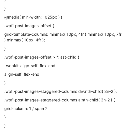
}
@media( min-width: 1025px ) {
.wpfi-post-images–offset {
grid-template-columns: minmax( 10px, 4fr ) minmax( 10px, 7fr
) minmax( 10px, 4fr );
}
.wpfi-post-images–offset > *:last-child {
-webkit-align-self: flex-end;
align-self: flex-end;
}
.wpfi-post-images–staggered-columns div:nth-child( 3n-2 ),
.wpfi-post-images–staggered-columns a:nth-child( 3n-2 ) {
grid-column: 1 / span 2;
}
}