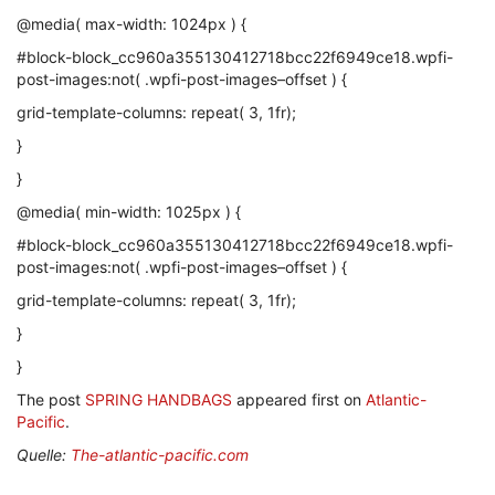
@media( max-width: 1024px ) {
#block-block_cc960a355130412718bcc22f6949ce18.wpfi-
post-images:not( .wpfi-post-images–offset ) {
grid-template-columns: repeat( 3, 1fr);
}
}
@media( min-width: 1025px ) {
#block-block_cc960a355130412718bcc22f6949ce18.wpfi-
post-images:not( .wpfi-post-images–offset ) {
grid-template-columns: repeat( 3, 1fr);
}
}
The post
SPRING HANDBAGS
appeared first on
Atlantic-
Pacific
.
Quelle:
The-atlantic-pacific.com