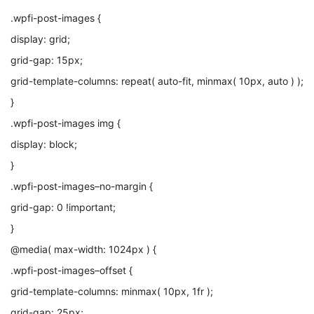
.wpfi-post-images {
display: grid;
grid-gap: 15px;
grid-template-columns: repeat( auto-fit, minmax( 10px, auto ) );
}
.wpfi-post-images img {
display: block;
}
.wpfi-post-images–no-margin {
grid-gap: 0 !important;
}
@media( max-width: 1024px ) {
.wpfi-post-images–offset {
grid-template-columns: minmax( 10px, 1fr );
grid-gap: 25px;