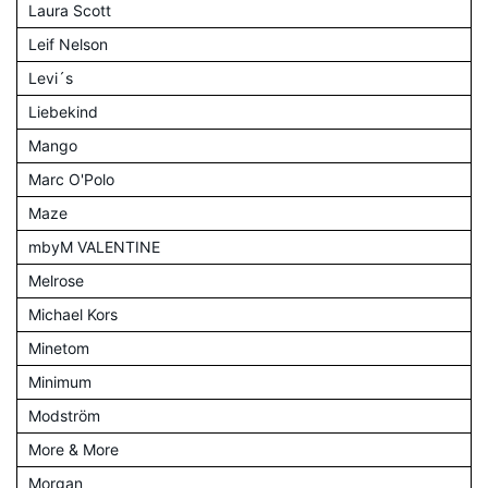
Laura Scott
Leif Nelson
Levi´s
Liebekind
Mango
Marc O'Polo
Maze
mbyM VALENTINE
Melrose
Michael Kors
Minetom
Minimum
Modström
More & More
Morgan