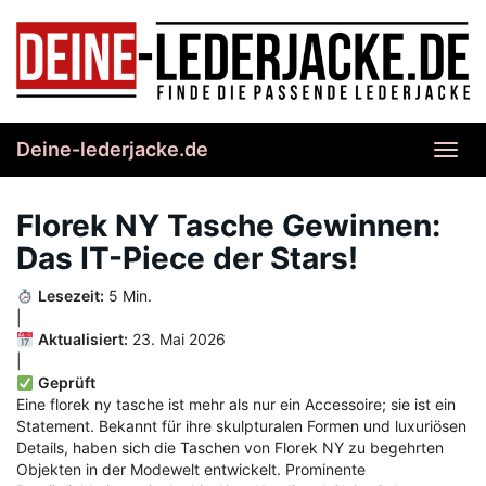
Skip
to
main
content
Deine-lederjacke.de
Toggl
navig
Florek NY Tasche Gewinnen:
Das IT-Piece der Stars!
Lesezeit:
5 Min.
|
Aktualisiert:
23. Mai 2026
|
Geprüft
Eine florek ny tasche ist mehr als nur ein Accessoire; sie ist ein
Statement. Bekannt für ihre skulpturalen Formen und luxuriösen
Details, haben sich die Taschen von Florek NY zu begehrten
Objekten in der Modewelt entwickelt. Prominente