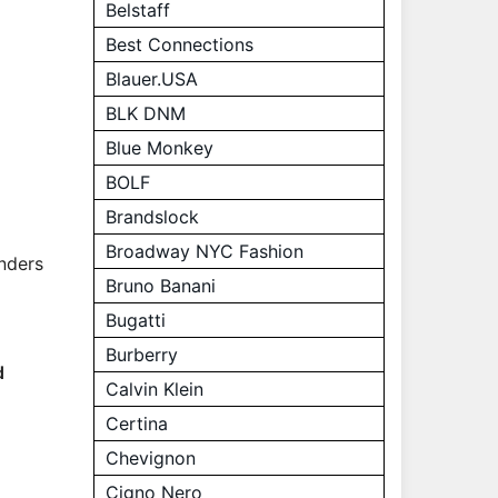
Belstaff
Best Connections
Blauer.USA
BLK DNM
Blue Monkey
BOLF
Brandslock
Broadway NYC Fashion
Anders
Bruno Banani
Bugatti
Burberry
d
Calvin Klein
Certina
Chevignon
Cigno Nero