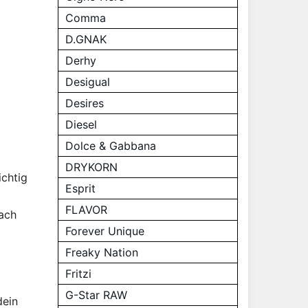
Comma
D.GNAK
Derhy
Desigual
Desires
Diesel
Dolce & Gabbana
DRYKORN
ichtig
Esprit
FLAVOR
fach
Forever Unique
Freaky Nation
Fritzi
G-Star RAW
dein