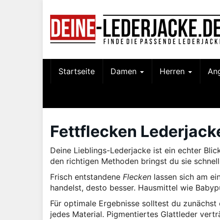
Skip
to
main
content
Startseite
Damen
Herren
An
Fettflecken Lederjack
Deine Lieblings-Lederjacke ist ein echter Blic
den richtigen Methoden bringst du sie schnel
Frisch entstandene
Flecken
lassen sich am ein
handelst, desto besser. Hausmittel wie Baby
Für optimale Ergebnisse solltest du zunächst
jedes Material. Pigmentiertes Glattleder vert