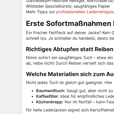
Glattleder
pH-neutrale Reiniger, Mikrofasertu
Wildleder
Spezialbürste, saugfähiges Papier
Mehr Tipps zur
professionellen Lederreinigun
Erste Sofortmaßnahmen b
Ein frischer Fettfleck auf deiner Jacke? Kei
schnell los. Je schneller du handelst, desto b
Richtiges Abtupfen statt Reiben
Nimm sofort ein saugfähiges
Tuch
– etwa ein
ab, reibe nicht! Durch Reiben verteilt sich da
Welche Materialien sich zum A
Nicht jedes
Tuch
ist gleich gut geeignet. Hier
Baumwolltuch:
Saugt gut, aber nicht zu
Kaffeefilter:
Ideal für empfindliches Lede
Küchenkrepp:
Nur im Notfall – kann Fase
Für helle Lederjacken eignet sich Kartoffelmeh