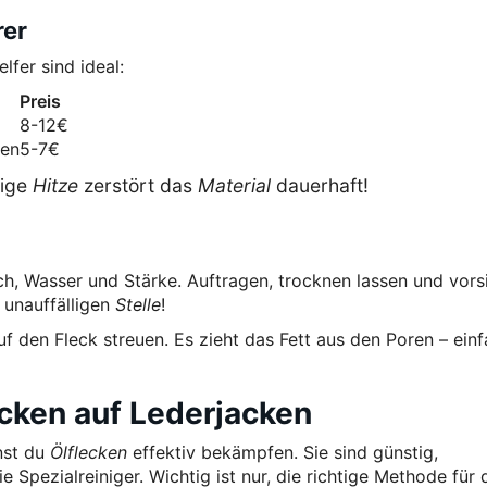
rer
fer sind ideal:
Preis
8-12€
gen
5-7€
rige
Hitze
zerstört das
Material
dauerhaft!
ch, Wasser und Stärke. Auftragen, trocknen lassen und vors
 unauffälligen
Stelle
!
uf den Fleck streuen. Es zieht das Fett aus den Poren – ein
cken auf Lederjacken
nst du
Ölflecken
effektiv bekämpfen. Sie sind günstig,
Spezialreiniger. Wichtig ist nur, die richtige Methode für 