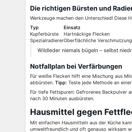
Die richtigen Bürsten und Radie
Werkzeuge machen den Unterschied! Diese Hel
Typ
Einsatz
Kupferbürste
Hartnäckige Flecken
Spezialradierer
Oberflächliche Verschmutzun
Wildleder niemals bügeln – selbst nied
Notfallplan bei Verfärbungen
Für weiße Flecken hilft eine Mischung aus Mil
abbürsten.
Tipp:
Teste jede Methode an einer
Für tiefe Fettspuren: Gefrorenes Backpulver a
nach 30 Minuten ausbürsten.
Hausmittel gegen Fettfle
Mit einfachen
Hausmitteln
aus der Küche kan
umweltfreundlich und oft genauso wirksam wie 