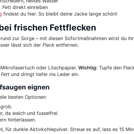
ch
Scheuern, heißes Wasser
Fett direkt einreiben
g
findest du hier. So bleibt deine Jacke lange schön!
ei frischen Fettflecken
n Grund zur Sorge – mit diesen Sofortmaßnahmen wirst du ih
esser lässt sich der
Fleck
entfernen.
 Mikrofasertuch oder Löschpapier.
Wichtig:
Tupfe den Flec
s
Fett
und dringt tiefer ins Leder ein.
ufsaugen eignen
 die besten Optionen:
 grob.
r, da weich und fusselfrei.
rn hinterlassen.
l, für dunkle Aktivkohlepulver. Streue es auf, lass es 15 Mi