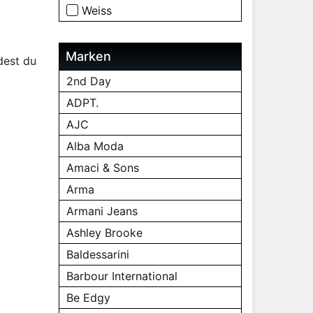
Weiss
Marken
dest du
2nd Day
ADPT.
AJC
Alba Moda
Amaci & Sons
Arma
Armani Jeans
Ashley Brooke
Baldessarini
Barbour International
Be Edgy