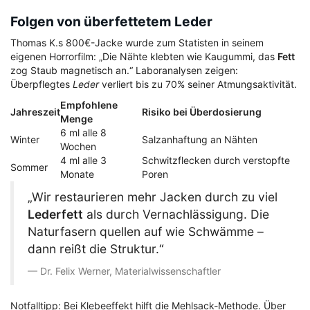
Folgen von überfettetem Leder
Thomas K.s 800€-Jacke wurde zum Statisten in seinem
eigenen Horrorfilm: „Die Nähte klebten wie Kaugummi, das
Fett
zog Staub magnetisch an.“ Laboranalysen zeigen:
Überpflegtes
Leder
verliert bis zu 70% seiner Atmungsaktivität.
Empfohlene
Jahreszeit
Risiko bei Überdosierung
Menge
6 ml alle 8
Winter
Salzanhaftung an Nähten
Wochen
4 ml alle 3
Schwitzflecken durch verstopfte
Sommer
Monate
Poren
„Wir restaurieren mehr Jacken durch zu viel
Lederfett
als durch Vernachlässigung. Die
Naturfasern quellen auf wie Schwämme –
dann reißt die Struktur.“
Dr. Felix Werner, Materialwissenschaftler
Notfalltipp: Bei Klebeeffekt hilft die Mehlsack-Methode. Über