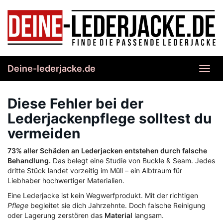
Skip
to
main
content
Deine-lederjacke.de
Toggl
navig
Diese Fehler bei der
Lederjackenpflege solltest du
vermeiden
73% aller Schäden an Lederjacken entstehen durch falsche
Behandlung.
Das belegt eine Studie von Buckle & Seam. Jedes
dritte Stück landet vorzeitig im Müll – ein Albtraum für
Liebhaber hochwertiger Materialien.
Eine Lederjacke ist kein Wegwerfprodukt. Mit der richtigen
Pflege
begleitet sie dich Jahrzehnte. Doch falsche Reinigung
oder Lagerung zerstören das
Material
langsam.