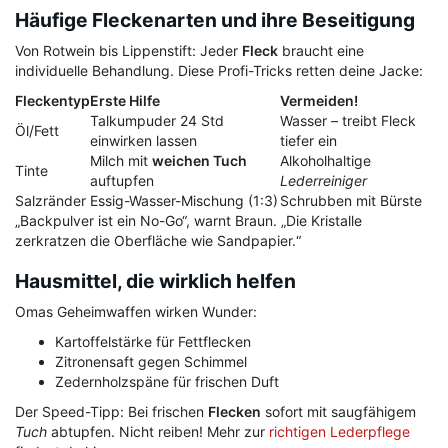
Häufige Fleckenarten und ihre Beseitigung
Von Rotwein bis Lippenstift: Jeder
Fleck
braucht eine
individuelle Behandlung. Diese Profi-Tricks retten deine Jacke:
Fleckentyp
Erste Hilfe
Vermeiden!
Talkumpuder 24 Std
Wasser – treibt Fleck
Öl/Fett
einwirken lassen
tiefer ein
Milch mit
weichen Tuch
Alkoholhaltige
Tinte
auftupfen
Lederreiniger
Salzränder
Essig-Wasser-Mischung (1:3)
Schrubben mit Bürste
„Backpulver ist ein No-Go“, warnt Braun. „Die Kristalle
zerkratzen die Oberfläche wie Sandpapier.“
Hausmittel, die wirklich helfen
Omas Geheimwaffen wirken Wunder:
Kartoffelstärke für Fettflecken
Zitronensaft gegen Schimmel
Zedernholzspäne für frischen Duft
Der Speed-Tipp: Bei frischen
Flecken
sofort mit saugfähigem
Tuch
abtupfen. Nicht reiben! Mehr zur
richtigen Lederpflege