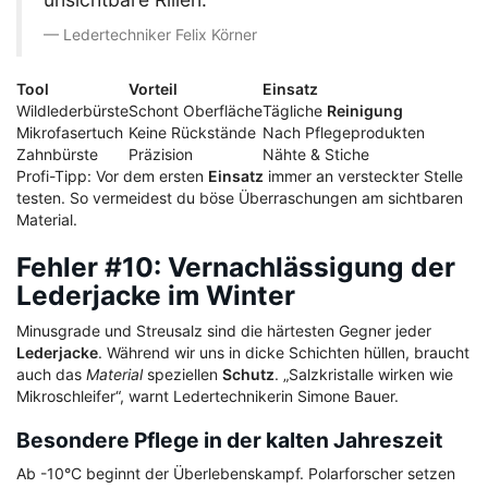
Ledertechniker Felix Körner
Tool
Vorteil
Einsatz
Wildlederbürste
Schont Oberfläche
Tägliche
Reinigung
Mikrofasertuch
Keine Rückstände
Nach Pflegeprodukten
Zahnbürste
Präzision
Nähte & Stiche
Profi-Tipp: Vor dem ersten
Einsatz
immer an versteckter Stelle
testen. So vermeidest du böse Überraschungen am sichtbaren
Material.
Fehler #10: Vernachlässigung der
Lederjacke im Winter
Minusgrade und Streusalz sind die härtesten Gegner jeder
Lederjacke
. Während wir uns in dicke Schichten hüllen, braucht
auch das
Material
speziellen
Schutz
. „Salzkristalle wirken wie
Mikroschleifer“, warnt Ledertechnikerin Simone Bauer.
Besondere Pflege in der kalten Jahreszeit
Ab -10°C beginnt der Überlebenskampf. Polarforscher setzen