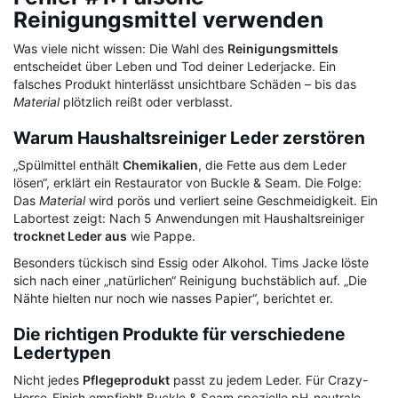
Reinigungsmittel verwenden
Was viele nicht wissen: Die Wahl des
Reinigungsmittels
entscheidet über Leben und Tod deiner Lederjacke. Ein
falsches Produkt hinterlässt unsichtbare Schäden – bis das
Material
plötzlich reißt oder verblasst.
Warum Haushaltsreiniger Leder zerstören
„Spülmittel enthält
Chemikalien
, die Fette aus dem Leder
lösen“, erklärt ein Restaurator von Buckle & Seam. Die Folge:
Das
Material
wird porös und verliert seine Geschmeidigkeit. Ein
Labortest zeigt: Nach 5 Anwendungen mit Haushaltsreiniger
trocknet Leder aus
wie Pappe.
Besonders tückisch sind Essig oder Alkohol. Tims Jacke löste
sich nach einer „natürlichen“ Reinigung buchstäblich auf. „Die
Nähte hielten nur noch wie nasses Papier“, berichtet er.
Die richtigen Produkte für verschiedene
Ledertypen
Nicht jedes
Pflegeprodukt
passt zu jedem Leder. Für Crazy-
Horse-Finish empfiehlt Buckle & Seam spezielle pH-neutrale