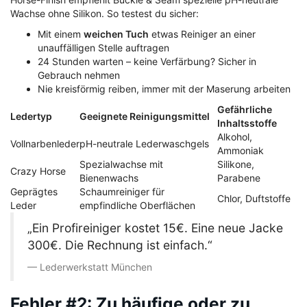
Wachse ohne Silikon. So testest du sicher:
Mit einem
weichen Tuch
etwas Reiniger an einer
unauffälligen Stelle auftragen
24 Stunden warten – keine Verfärbung? Sicher in
Gebrauch nehmen
Nie kreisförmig reiben, immer mit der Maserung arbeiten
Gefährliche
Ledertyp
Geeignete Reinigungsmittel
Inhaltsstoffe
Alkohol,
Vollnarbenleder
pH-neutrale Lederwaschgels
Ammoniak
Spezialwachse mit
Silikone,
Crazy Horse
Bienenwachs
Parabene
Geprägtes
Schaumreiniger für
Chlor, Duftstoffe
Leder
empfindliche Oberflächen
„Ein Profireiniger kostet 15€. Eine neue Jacke
300€. Die Rechnung ist einfach.“
Lederwerkstatt München
Fehler #2: Zu häufige oder zu