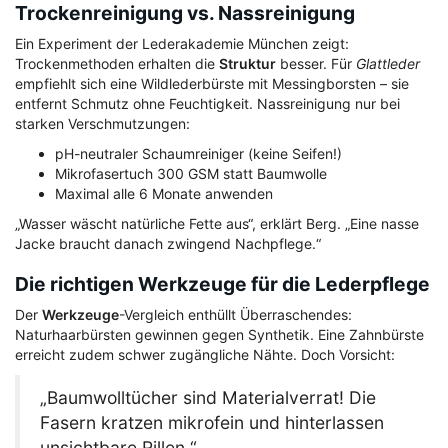
Trockenreinigung vs. Nassreinigung
Ein Experiment der Lederakademie München zeigt:
Trockenmethoden erhalten die
Struktur
besser. Für
Glattleder
empfiehlt sich eine Wildlederbürste mit Messingborsten – sie
entfernt Schmutz ohne Feuchtigkeit. Nassreinigung nur bei
starken Verschmutzungen:
pH-neutraler Schaumreiniger (keine Seifen!)
Mikrofasertuch 300 GSM statt Baumwolle
Maximal alle 6 Monate anwenden
„Wasser wäscht natürliche Fette aus“, erklärt Berg. „Eine nasse
Jacke braucht danach zwingend Nachpflege.“
Die richtigen Werkzeuge für die Lederpflege
Der
Werkzeuge
-Vergleich enthüllt Überraschendes:
Naturhaarbürsten gewinnen gegen Synthetik. Eine Zahnbürste
erreicht zudem schwer zugängliche Nähte. Doch Vorsicht:
„Baumwolltücher sind Materialverrat! Die
Fasern kratzen mikrofein und hinterlassen
unsichtbare Rillen.“