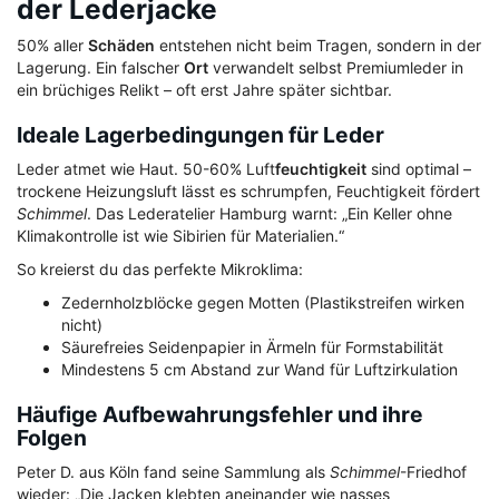
der Lederjacke
50% aller
Schäden
entstehen nicht beim Tragen, sondern in der
Lagerung. Ein falscher
Ort
verwandelt selbst Premiumleder in
ein brüchiges Relikt – oft erst Jahre später sichtbar.
Ideale Lagerbedingungen für Leder
Leder atmet wie Haut. 50-60% Luft
feuchtigkeit
sind optimal –
trockene Heizungsluft lässt es schrumpfen, Feuchtigkeit fördert
Schimmel
. Das Lederatelier Hamburg warnt: „Ein Keller ohne
Klimakontrolle ist wie Sibirien für Materialien.“
So kreierst du das perfekte Mikroklima:
Zedernholzblöcke gegen Motten (Plastikstreifen wirken
nicht)
Säurefreies Seidenpapier in Ärmeln für Formstabilität
Mindestens 5 cm Abstand zur Wand für Luftzirkulation
Häufige Aufbewahrungsfehler und ihre
Folgen
Peter D. aus Köln fand seine Sammlung als
Schimmel
-Friedhof
wieder: „Die Jacken klebten aneinander wie nasses