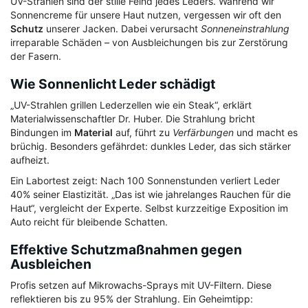
UV-Strahlen sind der stille Feind jedes Leders. Während wir
Sonnencreme für unsere Haut nutzen, vergessen wir oft den
Schutz
unserer Jacken. Dabei verursacht
Sonneneinstrahlung
irreparable Schäden – von Ausbleichungen bis zur Zerstörung
der Fasern.
Wie Sonnenlicht Leder schädigt
„UV-Strahlen grillen Lederzellen wie ein Steak“, erklärt
Materialwissenschaftler Dr. Huber. Die Strahlung bricht
Bindungen im
Material
auf, führt zu
Verfärbungen
und macht es
brüchig. Besonders gefährdet: dunkles Leder, das sich stärker
aufheizt.
Ein Labortest zeigt: Nach 100 Sonnenstunden verliert Leder
40% seiner Elastizität. „Das ist wie jahrelanges Rauchen für die
Haut“, vergleicht der Experte. Selbst kurzzeitige Exposition im
Auto reicht für bleibende Schatten.
Effektive Schutzmaßnahmen gegen
Ausbleichen
Profis setzen auf Mikrowachs-Sprays mit UV-Filtern. Diese
reflektieren bis zu 95% der Strahlung. Ein Geheimtipp: