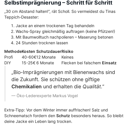
Selbstimprägnierung – Schritt für Schritt
„30 cm Abstand halten!“, rät Scholl. So vermeidest du Tinas
Teppich-Desaster:
Jacke an einem trockenen Tag behandeln
Wachs-Spray gleichmäßig auftragen (keine Pfützen!)
Mit Baumwolltuch nachpolieren – Maserung betonen
24 Stunden trocknen lassen
Methode
Kosten
Schutzdauer
Risiko
Profi
40-60€
12 Monate
Keines
DIY
15-25€
6 Monate
Flecken bei falschem
Einsatz
„Bio-Imprägnierungen mit Bienenwachs sind
die Zukunft. Sie schützen ohne giftige
Chemikalien
und erhalten die
Qualität
.“
Öko-Lederexperte Markus Vogel
Extra-Tipp: Vor dem Winter immer auffrischen! Salz und
Schneematsch fordern den
Schutz
besonders heraus. So bleibt
deine Jacke ein Leben lang trocken.