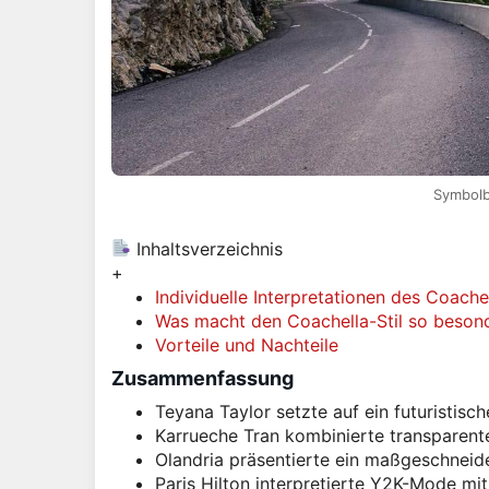
Symbolbi
Inhaltsverzeichnis
+
Individuelle Interpretationen des Coachel
Was macht den Coachella-Stil so beson
Vorteile und Nachteile
Zusammenfassung
Teyana Taylor setzte auf ein futuristisch
Karrueche Tran kombinierte transparente
Olandria präsentierte ein maßgeschneid
Paris Hilton interpretierte Y2K-Mode mi