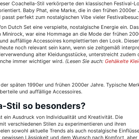
ieser Coachella-Stil verkörperte den klassischen Festival-L
rientiert. Baby Phat, eine Marke, die in den frühen 2000er
 passt perfekt zum nostalgischen Vibe vieler Festivalbesuc
on Dutch Set eine verspielte, nostalgische Energie ein. Das
 Minirock, war eine Hommage an die Mode der frühen 200
nd auffällige Accessoires komplettierten den Look. Dieser
heute noch relevant sein kann, wenn sie zeitgemäß interpre
derverwendung alter Kleidungsstücke, unterstreicht zudem 
anche immer wichtiger wird.
(Lesen Sie auch:
Gehäkelte Kle
 der späten 1990er und frühen 2000er Jahre. Typische Mer
erteile und auffällige Accessoires.
-Stil so besonders?
t ein Ausdruck von Individualität und Kreativität. Die
mit verschiedenen Stilen zu experimentieren und ihren
len sowohl aktuelle Trends als auch nostalgische Einflüsse
ner gewissen Lässigkeit und dem Wunsch nach Komfort, aber