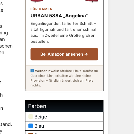
ns
ke
FÜR DAMEN
URBAN 5884 „Angelina"
Enganliegender, taillierter Schnitt –
us
sitzt figurnah und fällt eher schmal
hing
aus. Im Zweifel eine Größe größer
en
bestellen.
ischen
en
Bei Amazon ansehen →
Werbehinweis:
Affiliate-Links. Kaufst du
über einen Link, erhalten wir eine kleine
Provision – für dich ändert sich am Preis
e
nichts.
ch
n
Farben
in
Beige
stand.
Blau
y-