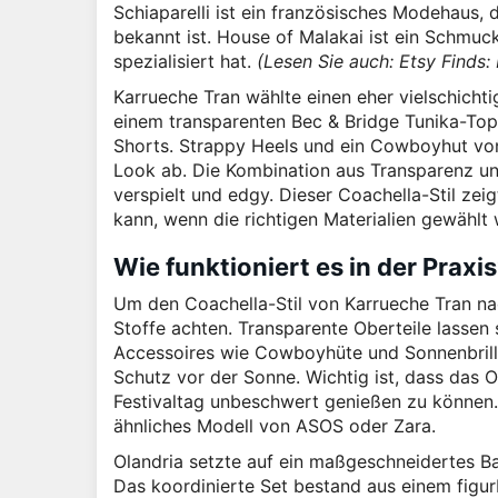
Schiaparelli ist ein französisches Modehaus, 
bekannt ist. House of Malakai ist ein Schmuck
spezialisiert hat.
(Lesen Sie auch: Etsy Finds
Karrueche Tran wählte einen eher vielschicht
einem transparenten Bec & Bridge Tunika-Top
Shorts. Strappy Heels und ein Cowboyhut vo
Look ab. Die Kombination aus Transparenz und
verspielt und edgy. Dieser Coachella-Stil ze
kann, wenn die richtigen Materialien gewählt
Wie funktioniert es in der Praxi
Um den Coachella-Stil von Karrueche Tran n
Stoffe achten. Transparente Oberteile lassen
Accessoires wie Cowboyhüte und Sonnenbrille
Schutz vor der Sonne. Wichtig ist, dass das 
Festivaltag unbeschwert genießen zu können.
ähnliches Modell von ASOS oder Zara.
Olandria setzte auf ein maßgeschneidertes B
Das koordinierte Set bestand aus einem fig