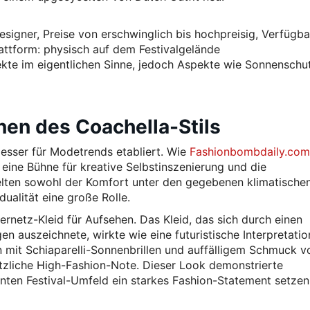
signer, Preise von erschwinglich bis hochpreisig, Verfügbar
lattform: physisch auf dem Festivalgelände
ekte im eigentlichen Sinne, jedoch Aspekte wie Sonnenschu
onen des Coachella-Stils
messer für Modetrends etabliert. Wie
Fashionbombdaily.com
eine Bühne für kreative Selbstinszenierung und die
ielten sowohl der Komfort unter den gegebenen klimatische
ualität eine große Rolle.
ernetz-Kleid für Aufsehen. Das Kleid, das sich durch einen
n auszeichnete, wirkte wie eine futuristische Interpretatio
 mit Schiaparelli-Sonnenbrillen und auffälligem Schmuck v
tzliche High-Fashion-Note. Dieser Look demonstrierte
nten Festival-Umfeld ein starkes Fashion-Statement setzen