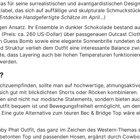
das für seine surrealistischen und avantgardistischen Desig
label, das sich auf auffällige und skulpturale Schmuckstüc
: Entdecke Handgefertigte Schätze im April…)
igen Ansatz. Ihr Ensemble in dunkler Schokolade bestand a
 (Preis: ca. 260 US-Dollar) über passgenauen Outcast Clot
n Guess Bomb sowie eine elegante Sonnenbrille rundeten d
 Struktur verlieh dem Outfit eine interessante Balance zw
igte, dass Layering auch bei hohen Temperaturen funktionier
 werden.
s?
achzuempfinden, sollte man auf hochwertige, atmungsaktiv
 sich gut mit blickdichten Shorts oder Röcken kombinieren.
n sind nicht nur modische Statements, sondern bieten au
Outfit bequem ist und Bewegungsfreiheit ermöglicht, um de
 Eine gute Alternative zum teuren Bec & Bridge Top wäre e
aby Phat Outfit, das ganz im Zeichen des Western-Themas 
urbetonten Top und passenden Hosen, ergänzt durch Cowbo