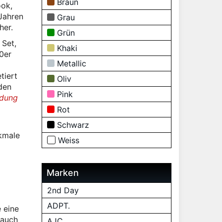
Braun
ook,
 Jahren
Grau
her.
Grün
 Set,
Khaki
0er
Metallic
tiert
Oliv
den
Pink
idung
Rot
Schwarz
kmale
Weiss
Marken
2nd Day
ADPT.
 eine
 auch
AJC