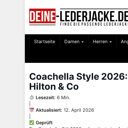
Skip
to
main
content
Startseite
Damen
Herren
An
Coachella Style 2026:
Hilton & Co
Lesezeit:
6 Min.
|
Aktualisiert:
12. April 2026
|
Geprüft