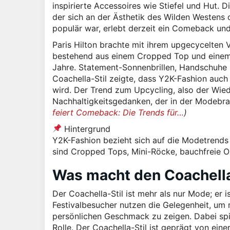
inspirierte Accessoires wie Stiefel und Hut. D
der sich an der Ästhetik des Wilden Westens o
populär war, erlebt derzeit ein Comeback und
Paris Hilton brachte mit ihrem upgecycelten V
bestehend aus einem Cropped Top und einem
Jahre. Statement-Sonnenbrillen, Handschuhe u
Coachella-Stil zeigte, dass Y2K-Fashion auch 
wird. Der Trend zum Upcycling, also der Wie
Nachhaltigkeitsgedanken, der in der Modebr
feiert Comeback: Die Trends für…
)
Hintergrund
Y2K-Fashion bezieht sich auf die Modetrends
sind Cropped Tops, Mini-Röcke, bauchfreie Ob
Was macht den Coachella
Der Coachella-Stil ist mehr als nur Mode; er is
Festivalbesucher nutzen die Gelegenheit, um 
persönlichen Geschmack zu zeigen. Dabei spie
Rolle. Der Coachella-Stil ist geprägt von ei