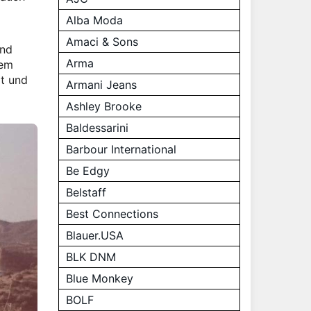
Alba Moda
Amaci & Sons
und
Arma
dem
ät und
Armani Jeans
Ashley Brooke
Baldessarini
Barbour International
Be Edgy
Belstaff
Best Connections
Blauer.USA
BLK DNM
Blue Monkey
BOLF