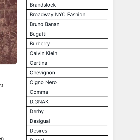
Brandslock
Broadway NYC Fashion
Bruno Banani
Bugatti
Burberry
Calvin Klein
Certina
Chevignon
Cigno Nero
st
Comma
D.GNAK
Derhy
Desigual
Desires
en