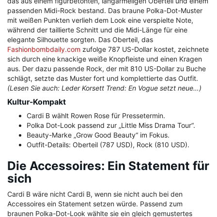
das aus einem figurbetonten, langärmeligen Oberteil und einem
passenden Midi-Rock bestand. Das braune Polka-Dot-Muster
mit weißen Punkten verlieh dem Look eine verspielte Note,
während der taillierte Schnitt und die Midi-Länge für eine
elegante Silhouette sorgten. Das Oberteil, das
Fashionbombdaily.com
zufolge 787 US-Dollar kostet, zeichnete
sich durch eine knackige weiße Knopfleiste und einen Kragen
aus. Der dazu passende Rock, der mit 810 US-Dollar zu Buche
schlägt, setzte das Muster fort und komplettierte das Outfit.
(Lesen Sie auch: Leder Korsett Trend: En Vogue setzt neue…)
Kultur-Kompakt
Cardi B wählt Rowen Rose für Pressetermin.
Polka Dot-Look passend zur „Little Miss Drama Tour“.
Beauty-Marke „Grow Good Beauty“ im Fokus.
Outfit-Details: Oberteil (787 USD), Rock (810 USD).
Die Accessoires: Ein Statement für
sich
Cardi B wäre nicht Cardi B, wenn sie nicht auch bei den
Accessoires ein Statement setzen würde. Passend zum
braunen Polka-Dot-Look wählte sie ein gleich gemustertes