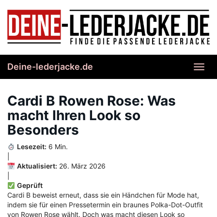
Skip
to
main
content
Deine-lederjacke.de
Toggl
navig
Cardi B Rowen Rose: Was
macht Ihren Look so
Besonders
Lesezeit:
6 Min.
|
Aktualisiert:
26. März 2026
|
Geprüft
Cardi B beweist erneut, dass sie ein Händchen für Mode hat,
indem sie für einen Pressetermin ein braunes Polka-Dot-Outfit
von Rowen Rose wählt. Doch was macht diesen Look so