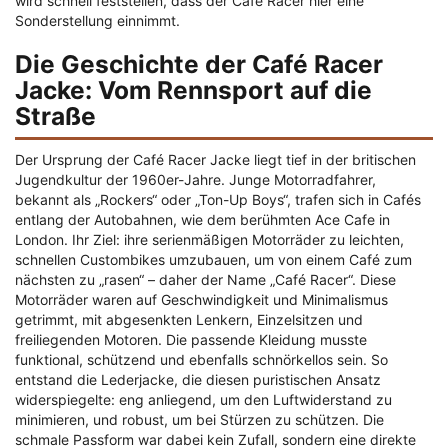
wird schnell feststellen, dass der Café Racer hier eine
Sonderstellung einnimmt.
Die Geschichte der Café Racer
Jacke: Vom Rennsport auf die
Straße
Der Ursprung der Café Racer Jacke liegt tief in der britischen
Jugendkultur der 1960er-Jahre. Junge Motorradfahrer,
bekannt als „Rockers“ oder „Ton-Up Boys“, trafen sich in Cafés
entlang der Autobahnen, wie dem berühmten Ace Cafe in
London. Ihr Ziel: ihre serienmäßigen Motorräder zu leichten,
schnellen Custombikes umzubauen, um von einem Café zum
nächsten zu „rasen“ – daher der Name „Café Racer“. Diese
Motorräder waren auf Geschwindigkeit und Minimalismus
getrimmt, mit abgesenkten Lenkern, Einzelsitzen und
freiliegenden Motoren. Die passende Kleidung musste
funktional, schützend und ebenfalls schnörkellos sein. So
entstand die Lederjacke, die diesen puristischen Ansatz
widerspiegelte: eng anliegend, um den Luftwiderstand zu
minimieren, und robust, um bei Stürzen zu schützen. Die
schmale Passform war dabei kein Zufall, sondern eine direkte