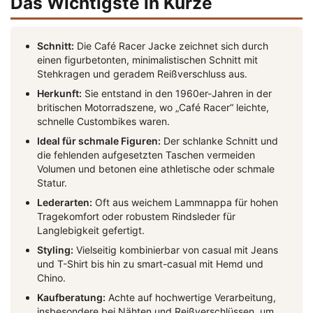
Das Wichtigste in Kürze
Schnitt:
Die Café Racer Jacke zeichnet sich durch
einen figurbetonten, minimalistischen Schnitt mit
Stehkragen und geradem Reißverschluss aus.
Herkunft:
Sie entstand in den 1960er-Jahren in der
britischen Motorradszene, wo „Café Racer“ leichte,
schnelle Custombikes waren.
Ideal für schmale Figuren:
Der schlanke Schnitt und
die fehlenden aufgesetzten Taschen vermeiden
Volumen und betonen eine athletische oder schmale
Statur.
Lederarten:
Oft aus weichem Lammnappa für hohen
Tragekomfort oder robustem Rindsleder für
Langlebigkeit gefertigt.
Styling:
Vielseitig kombinierbar von casual mit Jeans
und T-Shirt bis hin zu smart-casual mit Hemd und
Chino.
Kaufberatung:
Achte auf hochwertige Verarbeitung,
insbesondere bei Nähten und Reißverschlüssen, um