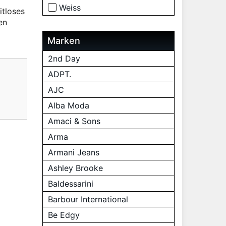
Weiss
itloses
en
Marken
2nd Day
ADPT.
AJC
Alba Moda
Amaci & Sons
Arma
Armani Jeans
Ashley Brooke
Baldessarini
Barbour International
Be Edgy