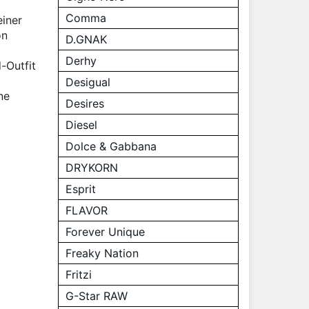
Comma
einer
on
D.GNAK
Derhy
-Outfit
Desigual
ne
Desires
Diesel
Dolce & Gabbana
DRYKORN
Esprit
FLAVOR
Forever Unique
Freaky Nation
Fritzi
G-Star RAW