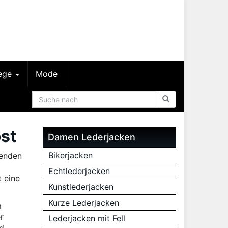
lege
Mode
bst
Damen Lederjacken
Bikerjacken
kenden
Echtlederjacken
t eine
Kunstlederjacken
Kurze Lederjacken
m
r
Lederjacken mit Fell