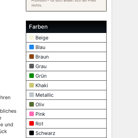
Provision – für dich ändert sich am Preis
nichts.
Farben
Beige
Blau
Braun
Grau
Grün
Khaki
Metallic
ahren
Oliv
bliches
Pink
e
Rot
te und
ück
Schwarz