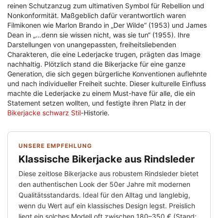
reinen Schutzanzug zum ultimativen Symbol für Rebellion und
Nonkonformität. Maßgeblich dafür verantwortlich waren
Filmikonen wie Marlon Brando in „Der Wilde“ (1953) und James
Dean in „…denn sie wissen nicht, was sie tun“ (1955). Ihre
Darstellungen von unangepassten, freiheitsliebenden
Charakteren, die eine Lederjacke trugen, prägten das Image
nachhaltig. Plötzlich stand die Bikerjacke für eine ganze
Generation, die sich gegen bürgerliche Konventionen auflehnte
und nach individueller Freiheit suchte. Dieser kulturelle Einfluss
machte die Lederjacke zu einem Must-have für alle, die ein
Statement setzen wollten, und festigte ihren Platz in der
Bikerjacke schwarz Stil
-Historie.
UNSERE EMPFEHLUNG
Klassische Bikerjacke aus Rindsleder
Diese zeitlose Bikerjacke aus robustem Rindsleder bietet
den authentischen Look der 50er Jahre mit modernen
Qualitätsstandards. Ideal für den Alltag und langlebig,
wenn du Wert auf ein klassisches Design legst. Preislich
liegt ein solches Modell oft zwischen 180–350 € (Stand: