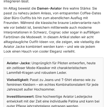
integrieren lässt.
Im Alltag beweist die
Damen-Aviator
ihre wahre Stärke: Sie
passt zu nahezu jedem Anlass, von entspannten Coffee-Dates
über Büro-Outfits bis hin zum abendlichen Ausflug mit
Freunden. Während die klassische braune Ledervariante nach
wie vor beliebt ist, bereichern mittlerweile auch moderne
Interpretationen in Schwarz, Cognac oder sogar in auffälligen
Farbtönen die Modewelt. In diesem Artikel stellen wir acht
alltagstaugliche Outfit-Ideen vor, die zeigen, wie vielseitig die
Aviator Jacke kombiniert werden kann – und wie sie jedem
Look einen Hauch von cooler Eleganz verleiht.
Aviator-Jacke:
Ursprünglich für Piloten entworfen, heute
ein zeitloser Mode-Klassiker mit charakteristischem
Lammfell-Kragen und robustem Leder.
Vielseitigkeit:
Passt zu Jeans und T-Shirt ebenso wie zu
femininen Kleidern – ein echtes Kombinationstalent für jede
Jahreszeit außer Hochsommer.
Investitionswert:
Eine hochwertige Aviator Lederjacke
entwickelt mit der Zeit eine individuelle Patina und kann bei
guter Pflege jahrzehntelang getragen werden.