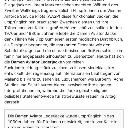
Fliegerjacke zu ihrem Markenzeichen machten. Während des
Zweiten Weltkriegs trugen weibliche Hilfspilotinnen der Women
Airforce Service Pilots (WASP) diese funktionalen Jacken, die
ursprünglich rein praktischen Zwecken dienten und ihre
Trägerinnen vor Kälte in großen Höhen schützen sollten. In den
1970er und 1980er Jahren erlebte die Damen Aviator Jacke
dank Filmen wie „Top Gun“ einen ersten modischen Durchbruch,
als Designer begannen, die markanten Elemente wie den
Schafsfellkragen und die charakteristischen Reißverschlüsse in
femininer angepasste Silhouetten zu übersetzen. Heute hat sich
die
Damen Aviator Lederjacke
vom reinen
Funktionskleidungsstück zu einem zeitlosen Modeklassiker
entwickelt, der regelmäßig auf internationalen Laufstegen von
Mailand bis Paris zu sehen ist. Luxusmarken wie Burberry, Acne
Studios und Saint Laurent bieten inzwischen ihre eigenen
Interpretationen an, während die Jacke gleichzeitig ein
beliebtes Statement-Piece für stilbewusste Frauen im Alltag
darstellt.
Die Damen Aviator Lederjacke wurde ursprünglich in den
1930er Jahren für Pilotinnen entwickelt, um sie vor Kälte in
großen Höhen zu schützen.