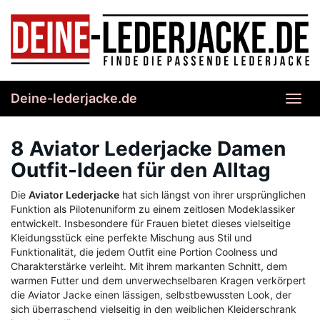
Skip
to
main
content
Deine-lederjacke.de
Toggl
navig
8 Aviator Lederjacke Damen
Outfit-Ideen für den Alltag
Die
Aviator Lederjacke
hat sich längst von ihrer ursprünglichen
Funktion als Pilotenuniform zu einem zeitlosen Modeklassiker
entwickelt. Insbesondere für Frauen bietet dieses vielseitige
Kleidungsstück eine perfekte Mischung aus Stil und
Funktionalität, die jedem Outfit eine Portion Coolness und
Charakterstärke verleiht. Mit ihrem markanten Schnitt, dem
warmen Futter und dem unverwechselbaren Kragen verkörpert
die Aviator Jacke einen lässigen, selbstbewussten Look, der
sich überraschend vielseitig in den weiblichen Kleiderschrank