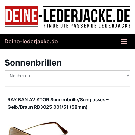
Skip
to
main
content
Deine-lederjacke.de
Toggl
navig
Sonnenbrillen
RAY BAN AVIATOR Sonnenbrille/Sunglasses –
Gelb/Braun RB3025 001/51 (58mm)