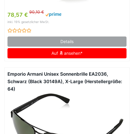
90,10 €
78,57 €
inkl. 19% gesetzlicher MwSt.
Details
Auf
ansehen*
Emporio Armani Unisex Sonnenbrille EA2036,
Schwarz (Black 30149A), X-Large (Herstellergröße:
64)