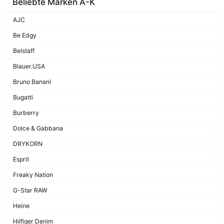
Beliebte Marken A-K
AJC
Be Edgy
Belstaff
Blauer.USA
Bruno Banani
Bugatti
Burberry
Dolce & Gabbana
DRYKORN
Esprit
Freaky Nation
G-Star RAW
Heine
Hilfiger Denim