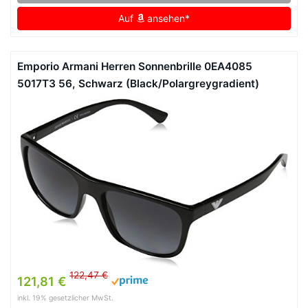
Auf
ansehen*
Emporio Armani Herren Sonnenbrille 0EA4085
5017T3 56, Schwarz (Black/Polargreygradient)
122,47 €
121,81 €
inkl. 19% gesetzlicher MwSt.