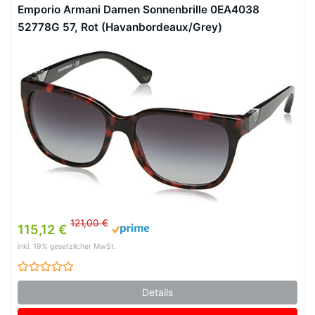
Emporio Armani Damen Sonnenbrille 0EA4038
52778G 57, Rot (Havanbordeaux/Grey)
121,00 €
115,12 €
inkl. 19% gesetzlicher MwSt.
Details