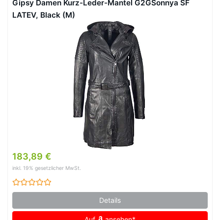
Gipsy Damen Kurz-Leder-Mantel G2GSonnya SF
LATEV, Black (M)
183,89 €
inkl. 19% gesetzlicher MwSt.
Details
Auf
ansehen*