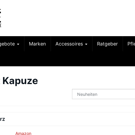
gebote
Marken
Accessoires
Ratgeber
Pf
t Kapuze
rz
s
Amazon