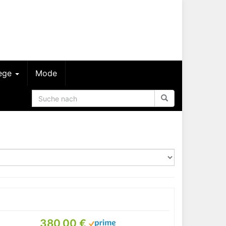
lege
Mode
380,00 €