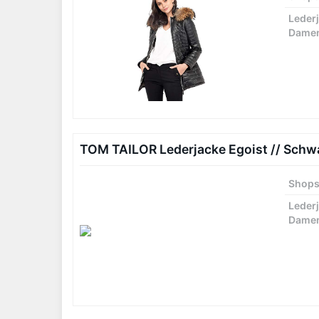
Leder
Dame
TOM TAILOR Lederjacke Egoist // Schw
Shop
Leder
Dame