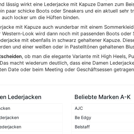
nd lässig wirkt eine Lederjacke mit Kapuze Damen zum Beis
n paar schicke Boots oder Sneakers und ein aktuell sehr t
 auch locker um die Hüften binden.
rjacke mit Kapuze auch wunderbar mit einem Sommerkleid
Western-Look wird dann noch mit passenden Boots oder St
ederjacke mit ebenfalls in schwarz gehaltener Kapuze. Dies
den und einer weißen oder in Pastelltönen gehaltenen Blu
tscheiden
, ob man die elegante Variante mit High Heels, 
. Das macht wiederum deutlich, dass eine Damen Lederjack
sten Date oder beim Meeting oder Geschäftsessen getrage
n Lederjacken
Beliebte Marken A-K
acken
AJC
derjacken
Be Edgy
ederjacken
Belstaff