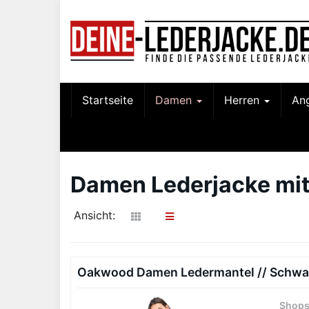
Skip
to
main
content
Startseite
Damen
Herren
An
Damen Lederjacke mi
Ansicht:
Oakwood Damen Ledermantel // Schwa
Shop