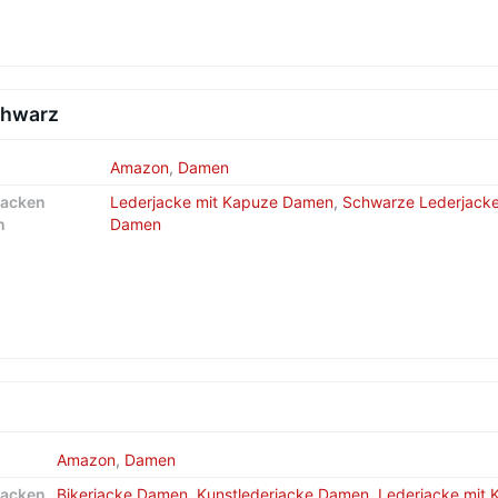
chwarz
s
Amazon
,
Damen
jacken
Lederjacke mit Kapuze Damen
,
Schwarze Lederjack
n
Damen
s
Amazon
,
Damen
jacken
Bikerjacke Damen
,
Kunstlederjacke Damen
,
Lederjacke mit 