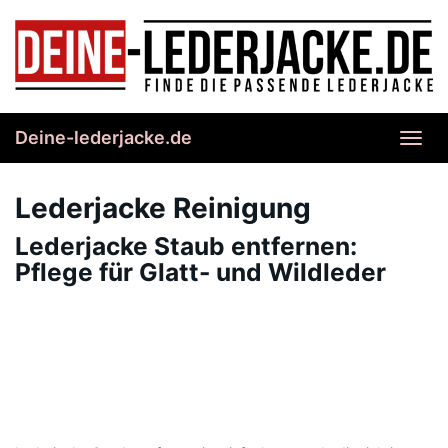
Skip
to
main
content
Deine-lederjacke.de
Toggl
navig
Lederjacke Reinigung
Lederjacke Staub entfernen:
Pflege für Glatt- und Wildleder