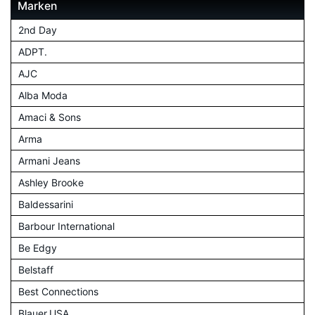
Marken
2nd Day
ADPT.
AJC
Alba Moda
Amaci & Sons
Arma
Armani Jeans
Ashley Brooke
Baldessarini
Barbour International
Be Edgy
Belstaff
Best Connections
Blauer.USA