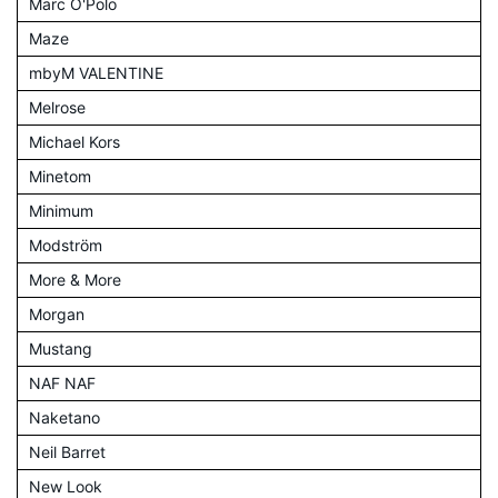
Marc O'Polo
Maze
mbyM VALENTINE
Melrose
Michael Kors
Minetom
Minimum
Modström
More & More
Morgan
Mustang
NAF NAF
Naketano
Neil Barret
New Look