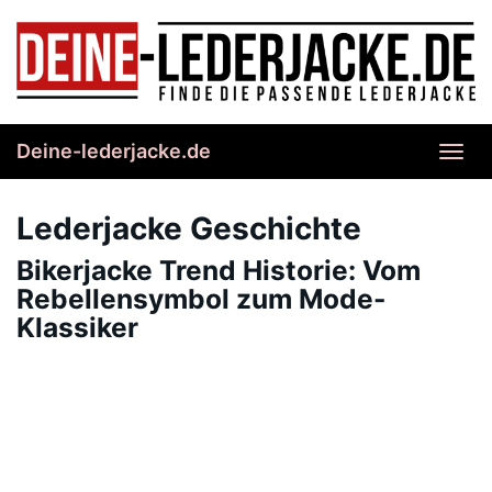
Skip
to
main
content
Deine-lederjacke.de
Toggl
navig
Lederjacke Geschichte
Bikerjacke Trend Historie: Vom
Rebellensymbol zum Mode-
Klassiker