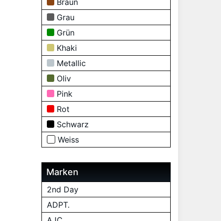
Braun
Grau
Grün
Khaki
Metallic
Oliv
Pink
Rot
Schwarz
Weiss
Marken
2nd Day
ADPT.
AJC