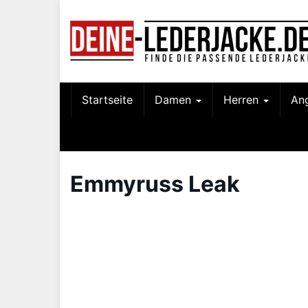
Skip
to
main
content
Startseite
Damen
Herren
An
Emmyruss Leak