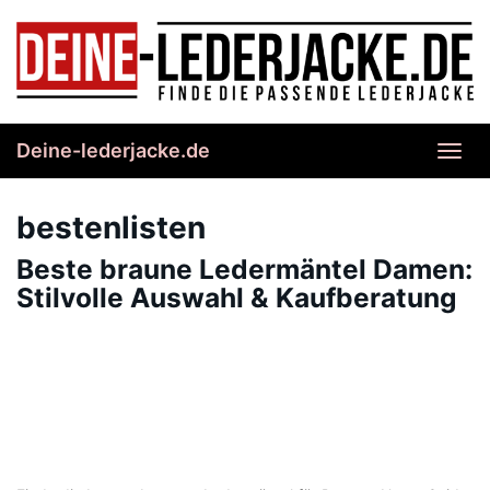
Skip
to
main
content
Deine-lederjacke.de
Toggl
navig
bestenlisten
Beste braune Ledermäntel Damen:
Stilvolle Auswahl & Kaufberatung