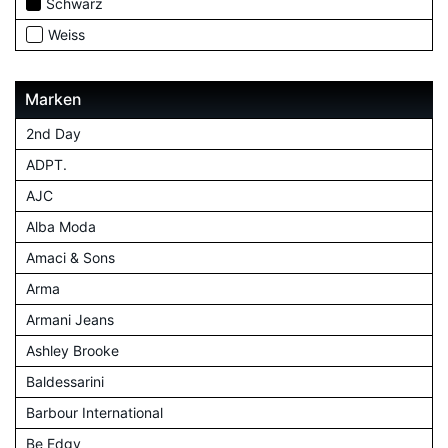
Schwarz
Weiss
Marken
2nd Day
ADPT.
AJC
Alba Moda
Amaci & Sons
Arma
Armani Jeans
Ashley Brooke
Baldessarini
Barbour International
Be Edgy