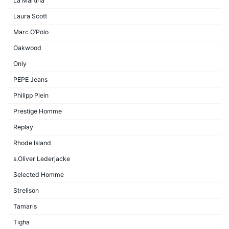
La Martina
Laura Scott
Marc O’Polo
Oakwood
Only
PEPE Jeans
Philipp Plein
Prestige Homme
Replay
Rhode Island
s.Oliver Lederjacke
Selected Homme
Strellson
Tamaris
Tigha