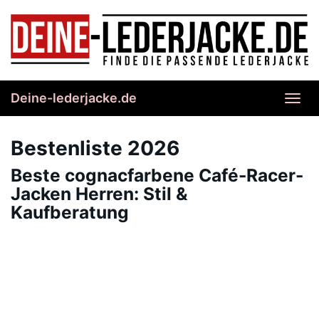
Skip
to
main
content
Deine-lederjacke.de
Toggl
navig
Bestenliste 2026
Beste cognacfarbene Café-Racer-
Jacken Herren: Stil &
Kaufberatung